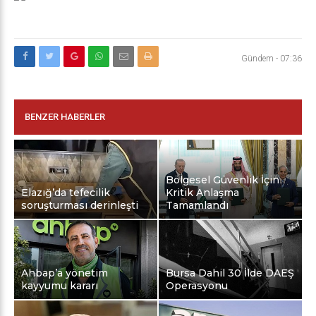
Gündem
-
07:36
BENZER HABERLER
Bölgesel Güvenlik İçin
Elazığ’da tefecilik
Kritik Anlaşma
soruşturması derinleşti
Tamamlandı
Ahbap’a yönetim
Bursa Dahil 30 İlde DAEŞ
kayyumu kararı
Operasyonu