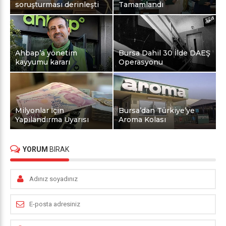
soruşturması derinleşti
Tamamlandı
Ahbap’a yönetim
Bursa Dahil 30 İlde DAEŞ
kayyumu kararı
Operasyonu
Milyonlar İçin
Bursa’dan Türkiye’ye
Yapılandırma Uyarısı
Aroma Kolası
YORUM
BIRAK