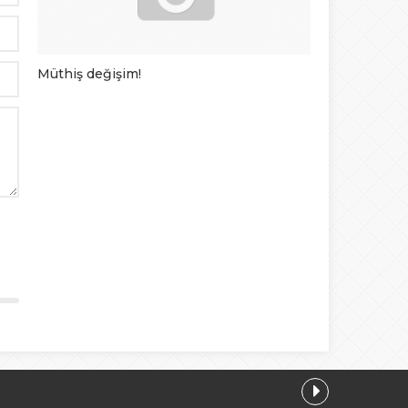
Müthiş değişim!
En komik rek