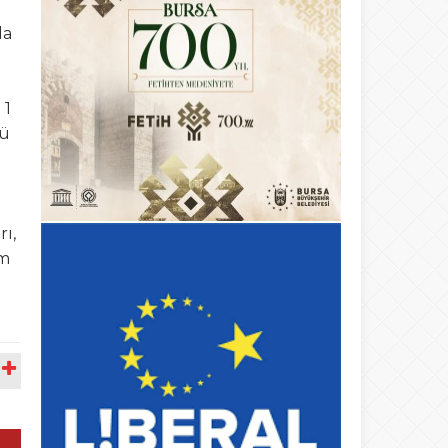
da
ı
 1
nü
ı,
am
A