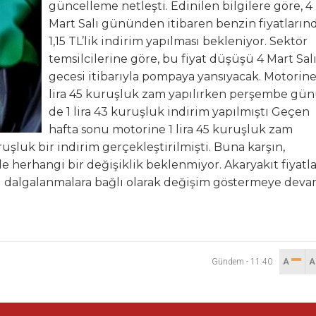
güncelleme netleşti. Edinilen bilgilere göre, 4
Mart Salı gününden itibaren benzin fiyatların
, GEMLİK ÇIKIŞLI KÜLTÜR TURLARINA DEVAM EDİYOR
1,15 TL’lik indirim yapılması bekleniyor. Sektör
temsilcilerine göre, bu fiyat düşüşü 4 Mart Sal
zya’ya Uzanan Dostluk Köprüsü
gecesi itibarıyla pompaya yansıyacak. Motorine
lira 45 kuruşluk zam yapılırken perşembe gü
e Büyük Coşkuyla Kutlandı
de 1 lira 43 kuruşluk indirim yapılmıştı Geçen
hafta sonu motorine 1 lira 45 kuruşluk zam
uşluk bir indirim gerçekleştirilmişti. Buna karşın,
herhangi bir değişiklik beklenmiyor. Akaryakıt fiyatlar
aki dalgalanmalara bağlı olarak değişim göstermeye dev
Gündem
-
11:40
A