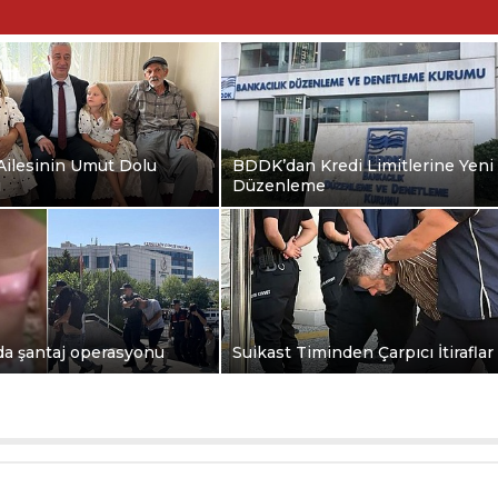
 Ailesinin Umut Dolu
BDDK’dan Kredi Limitlerine Yeni
i
Düzenleme
da şantaj operasyonu
Suikast Timinden Çarpıcı İtiraflar