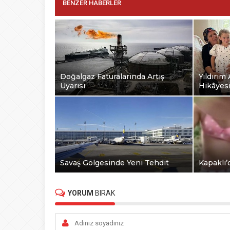
BENZER HABERLER
Doğalgaz Faturalarında Artış
Yıldırım
Uyarısı
Hikâyes
Savaş Gölgesinde Yeni Tehdit
Kapaklı’
YORUM
BIRAK