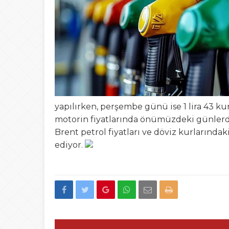
23:41
OKUR GEZER TUR
21:03
Gemlik’ten Gagau
17:35
19 Mayıs Gemlik’t
yapılırken, perşembe günü ise 1 lira 43 kur
motorin fiyatlarında önümüzdeki günlerde 
Brent petrol fiyatları ve döviz kurlarınd
ediyor.