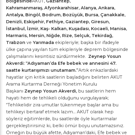
bölgesinde
AKUT,
Gaziantep,
Kahramanmaraş,
Afyonkarahisar, Alanya, Ankara,
Antalya, Bingöl, Bodrum, Bozüyük, Bursa, Çanakkale,
Denizli, Eskişehir, Fethiye, Gaziantep, Giresun,
İstanbul, İzmir, Kaş- Kalkan, Kuşadası, Kocaeli, Manisa,
Marmaris, Mersin, Niğde, Rize, Selçuk, Tekirdağ,
Trabzon
ve
Yarımada
ekipleriyle; başka bir ifadeyle
ülke çapına yayılan tüm ekipleriyle deprem bölgesinde
çalışmalarını kesintisiz sürdürmekte.
Zeynep Yosun
Akverdi: “Adıyaman’da Efe bebek ve annesini 47.
saatte kurtarışımızı unutamam.”
Artık enkazlardaki
hayatlar için kritik saatlerin başladığını belirten AKUT
Arama Kurtarma Derneği Yönetim Kurulu
Başkanı
Zeynep Yosun Akverdi,
bu saatlerin hem
hayati hem de tehlikeli olduğunu vurgulayarak;
“Tehlikelidir zira umutlar tükenmeye başlar ama bu
tehlikeyi bertaraf etmek lazım… AKUT olarak hep
söyleriz eğitimlerde, bu saatlerde öyle kurtarmalar
gerçekleştirirsiniz ki, belki ömür boyu unutamazsınız.
Örneğin bu büyük afette, Adıyaman’daki, Efe bebek ve