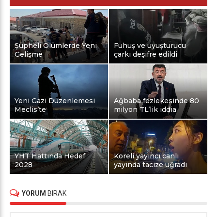
Şüpheli Ölümlerde Yeni
Fuhuş ve uyuşturucu
Gelişme
çarkı deşifre edildi
Yeni Gazi Düzenlemesi
Ağbaba fezlekesinde 80
Meclis’te
milyon TL’lik iddia
YHT Hattında Hedef
Koreli yayıncı canlı
2028
yayında tacize uğradı
YORUM
BIRAK