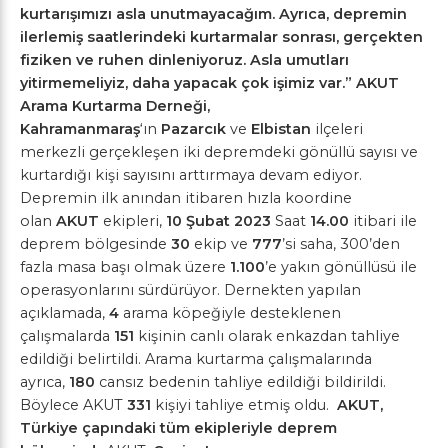
kurtarışımızı asla unutmayacağım. Ayrıca, depremin
ilerlemiş saatlerindeki kurtarmalar sonrası, gerçekten
fiziken ve ruhen dinleniyoruz. Asla umutları
yitirmemeliyiz, daha yapacak çok işimiz var.”
AKUT
Arama Kurtarma Derneği,
Kahramanmaraş
‘ın
Pazarcık
ve
Elbistan
ilçeleri
merkezli gerçekleşen iki depremdeki gönüllü sayısı ve
kurtardığı kişi sayısını arttırmaya devam ediyor.
Depremin ilk anından itibaren hızla koordine
olan
AKUT
ekipleri,
10
Şubat 2023
Saat
14.00
itibari ile
deprem bölgesinde
30
ekip ve
777
’si saha, 300’den
fazla masa başı olmak üzere
1.100
’e yakın gönüllüsü ile
operasyonlarını sürdürüyor. Dernekten yapılan
açıklamada,
4
arama köpeğiyle desteklenen
çalışmalarda
151
kişinin canlı olarak enkazdan tahliye
edildiği belirtildi. Arama kurtarma çalışmalarında
ayrıca,
180
cansız bedenin tahliye edildiği bildirildi.
Böylece AKUT
331
kişiyi tahliye etmiş oldu.
AKUT,
Türkiye çapındaki tüm ekipleriyle deprem