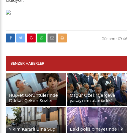
buluyor.
Gündem
-
09:46
BENZER HABERLER
Rüşvet Görüntülerinde
Özgür Özel: “Çerçeve
Dikkat Çeken Sözler
yasayı imzalamadık”
Yıkım Kararlı Bina Suç
Eski polis cinayetinde ilk