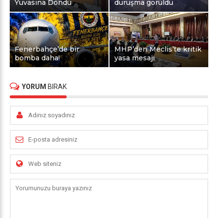
Yuvasına Döndü
duruşma görüldü
Fenerbahçe’de bir
MHP’den Meclis’te kritik
bomba daha!
yasa mesajı
YORUM
BIRAK