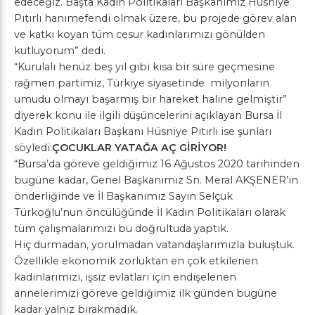
edeceğiz. Başta Kadın Politikaları Başkanımız Hüsniye
Pıtırlı hanımefendi olmak üzere, bu projede görev alan
ve katkı koyan tüm cesur kadınlarımızı gönülden
kutluyorum” dedi.
“Kurulalı henüz beş yıl gibi kısa bir süre geçmesine
rağmen partimiz, Türkiye siyasetinde milyonların
umudu olmayı başarmış bir hareket haline gelmiştir”
diyerek konu ile ilgili düşüncelerini açıklayan Bursa İl
Kadın Politikaları Başkanı Hüsniye Pıtırlı ise şunları
söyledi:
ÇOCUKLAR YATAĞA AÇ GİRİYOR!
“Bursa’da göreve geldiğimiz 16 Ağustos 2020 tarihinden
bugüne kadar, Genel Başkanımız Sn. Meral AKŞENER’in
önderliğinde ve İl Başkanımız Sayın Selçuk
Türkoğlu’nun öncülüğünde İl Kadın Politikaları olarak
tüm çalışmalarımızı bu doğrultuda yaptık.
Hiç durmadan, yorulmadan vatandaşlarımızla buluştuk.
Özellikle ekonomik zorluktan en çok etkilenen
kadınlarımızı, işsiz evlatları için endişelenen
annelerimizi göreve geldiğimiz ilk günden bugüne
kadar yalnız bırakmadık.