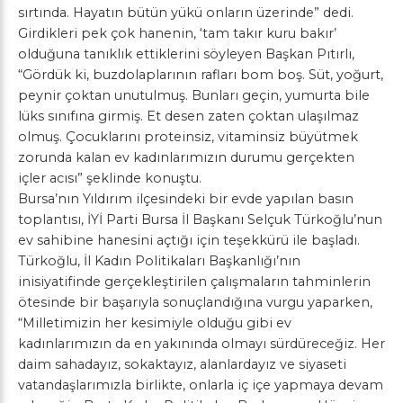
sırtında. Hayatın bütün yükü onların üzerinde” dedi.
Girdikleri pek çok hanenin, ‘tam takır kuru bakır’
olduğuna tanıklık ettiklerini söyleyen Başkan Pıtırlı,
“Gördük ki, buzdolaplarının rafları bom boş. Süt, yoğurt,
peynir çoktan unutulmuş. Bunları geçin, yumurta bile
lüks sınıfına girmiş. Et desen zaten çoktan ulaşılmaz
olmuş. Çocuklarını proteinsiz, vitaminsiz büyütmek
zorunda kalan ev kadınlarımızın durumu gerçekten
içler acısı” şeklinde konuştu.
Bursa’nın Yıldırım ilçesindeki bir evde yapılan basın
toplantısı, İYİ Parti Bursa İl Başkanı Selçuk Türkoğlu’nun
ev sahibine hanesini açtığı için teşekkürü ile başladı.
Türkoğlu, İl Kadın Politikaları Başkanlığı’nın
inisiyatifinde gerçekleştirilen çalışmaların tahminlerin
ötesinde bir başarıyla sonuçlandığına vurgu yaparken,
“Milletimizin her kesimiyle olduğu gibi ev
kadınlarımızın da en yakınında olmayı sürdüreceğiz. Her
daim sahadayız, sokaktayız, alanlardayız ve siyaseti
vatandaşlarımızla birlikte, onlarla iç içe yapmaya devam