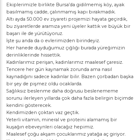
Ekiplerimizle birlikte Bursa’da gidilmemiş köy, ayak
basılmamış cadde, çalınmamış kapı bırakmadık.
Altı ayda 50.000 ev ziyareti projemizi hayata geçirdik,
bu ziyaretlerde aramıza yeni üyeler kattık ve büyük bir
başarı ile de yürütüyoruz.
İşte şu anda da o evlerimizden birindeyiz.
Her hanede duyduğumuz çığlığı burada yüreğimizin
derinliklerinde hissettik.
Kadınlarımız perişan, kadınlarımız maalesef çaresiz.
Tencere her gün kaynamak zorunda ama nasıl
kaynadığını sadece kadınlar bilir. Bazen çorbadan başka
bir şey de pişmez oldu ocaklarda.
Sağlıksız beslenme daha doğrusu beslenememe
sorunu ilerleyen yıllarda çok daha fazla belirgin biçimde
kendini gösterecek.
Kendimizden çoktan vaz geçtik.
Yeterli vitamin, mineral ve proteini alamamış bir
kuşağın ebeveynleri olacağız hepimiz.
Maalesef çoğu akşam çocuklarımız yatağa aç giriyor.