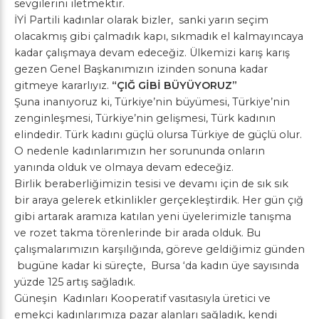
sevgilerini iletmektir.
İYİ Partili kadınlar olarak bizler, sanki yarın seçim
olacakmış gibi çalmadık kapı, sıkmadık el kalmayıncaya
kadar çalışmaya devam edeceğiz. Ülkemizi karış karış
gezen Genel Başkanımızın izinden sonuna kadar
gitmeye kararlıyız.
“ÇIĞ GİBİ BÜYÜYORUZ”
Şuna inanıyoruz ki, Türkiye’nin büyümesi, Türkiye’nin
zenginleşmesi, Türkiye’nin gelişmesi, Türk kadının
elindedir. Türk kadını güçlü olursa Türkiye de güçlü olur.
O nedenle kadınlarımızın her sorununda onların
yanında olduk ve olmaya devam edeceğiz.
Birlik beraberliğimizin tesisi ve devamı için de sık sık
bir araya gelerek etkinlikler gerçekleştirdik. Her gün çığ
gibi artarak aramıza katılan yeni üyelerimizle tanışma
ve rozet takma törenlerinde bir arada olduk. Bu
çalışmalarımızın karşılığında, göreve geldiğimiz günden
bugüne kadar ki süreçte, Bursa ‘da kadın üye sayısında
yüzde 125 artış sağladık.
Güneşin Kadınları Kooperatif vasıtasıyla üretici ve
emekçi kadınlarımıza pazar alanları sağladık, kendi