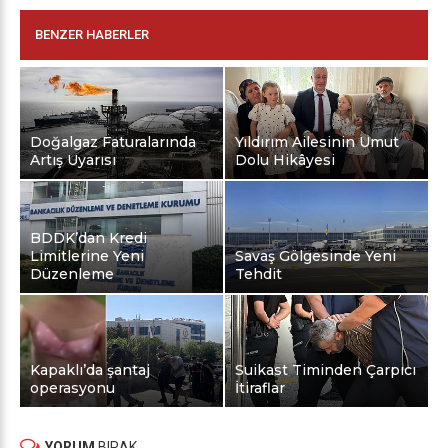
BENZER HABERLER
Doğalgaz Faturalarında
Yıldırım Ailesinin Umut
Artış Uyarısı
Dolu Hikâyesi
BDDK’dan Kredi
Limitlerine Yeni
Savaş Gölgesinde Yeni
Düzenleme
Tehdit
Kapaklı’da şantaj
Suikast Timinden Çarpıcı
operasyonu
İtiraflar
YORUM
BIRAK