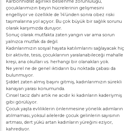
Karbonhidrat ağırlıklı beslenme zorunluluğu,
çocuklarımızın beyin hücrelerinin gelişmesini
engelliyor ve özellikle de 14’ünden sonra obez riski
taşımalarına yol açıyor. Bu çok büyük bir sağlık sorunu
olarak karşımızda duruyor.
Sonuç olarak mutfakta zaten yangın var ama sorun
yalnızca mutfak da değil.
Kadınlarımızın sosyal hayata katılımlarını sağlayacak hiç
bir aktivite, tesis, çocuklarının yaralanabileceği mahalle
kreşi, ana okulları vs. herhangi bir olanakları yok.
Ne yerel ne de genel iktidarın bu noktada çabası da
bulunmuyor.
Şiddet zaten almış başını gitmiş, kadınlarımızın sürekli
kanayan yarası konumunda.
Cinsel taciz dahi artık ne acıdır ki kadınların kaderiymiş
gibi görülüyor.
Çocuk yaşta evliliklerin önlenmesine yönelik adımların
atılmaması, yoksul ailelerde çocuk gelinlerin sayısının
artması, dert yükü artan kadınların yüreğini eziyor,
kahrediyor.