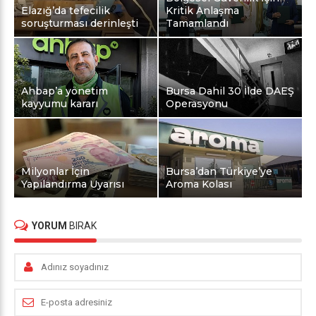
Elazığ’da tefecilik
Kritik Anlaşma
soruşturması derinleşti
Tamamlandı
Ahbap’a yönetim
Bursa Dahil 30 İlde DAEŞ
kayyumu kararı
Operasyonu
Milyonlar İçin
Bursa’dan Türkiye’ye
Yapılandırma Uyarısı
Aroma Kolası
YORUM
BIRAK