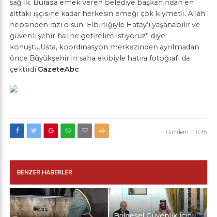
sağlık. Burada emek veren belediye başkanından en
alttaki işçisine kadar herkesin emeği çok kıymetli. Allah
hepsinden razı olsun. Elbirliğiyle Hatay’ı yaşanabilir ve
güvenli şehir haline getirelim istiyoruz” diye
konuştu.Usta, koordinasyon merkezinden ayrılmadan
önce Büyükşehir’in saha ekibiyle hatıra fotoğrafı da
çektirdi.
GazeteAbc
Gündem
-
10:45
BENZER HABERLER
Bölgesel Güvenlik İçin