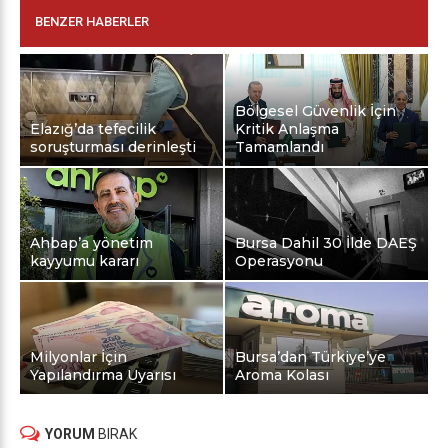
BENZER HABERLER
Bölgesel Güvenlik İçin
Elazığ’da tefecilik
Kritik Anlaşma
soruşturması derinleşti
Tamamlandı
Ahbap’a yönetim
Bursa Dahil 30 İlde DAEŞ
kayyumu kararı
Operasyonu
Milyonlar İçin
Bursa’dan Türkiye’ye
Yapılandırma Uyarısı
Aroma Kolası
YORUM
BIRAK