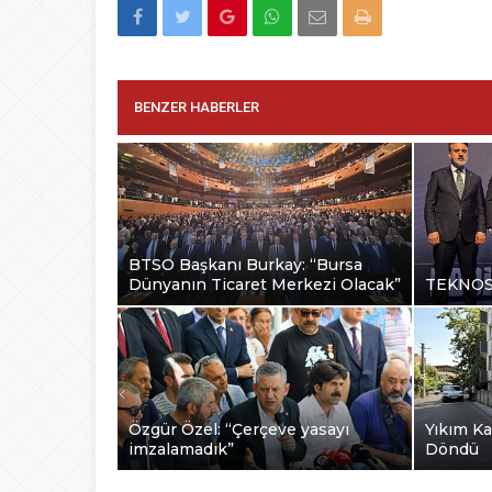
BENZER HABERLER
BTSO Başkanı Burkay: “Bursa
Dünyanın Ticaret Merkezi Olacak”
TEKNOSA
Özgür Özel: “Çerçeve yasayı
Yıkım Ka
imzalamadık”
Döndü