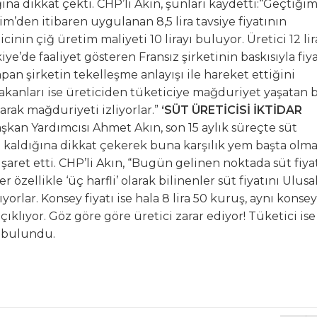
ğına dikkat çekti. CHP’li Akın, şunları kaydetti:“Geçtiğim
kim’den itibaren uygulanan 8,5 lira tavsiye fiyatının
inin çiğ üretim maliyeti 10 lirayı buluyor. Üretici 12 lir
ye’de faaliyet gösteren Fransız şirketinin baskısıyla fiy
an şirketin tekelleşme anlayışı ile hareket ettiğini
bakanları ise üreticiden tüketiciye mağduriyet yaşatan 
arak mağduriyeti izliyorlar.”
‘SÜT ÜRETİCİSİ İKTİDAR
kan Yardımcısı Ahmet Akın, son 15 aylık süreçte süt
ede kaldığına dikkat çekerek buna karşılık yem başta olm
işaret etti. CHP’li Akın, “Bugün gelinen noktada süt fiya
r özellikle ‘üç harfli’ olarak bilinenler süt fiyatını Ulusa
ıyorlar. Konsey fiyatı ise hala 8 lira 50 kuruş, aynı konsey
çıklıyor. Göz göre göre üretici zarar ediyor! Tüketici ise
e bulundu.