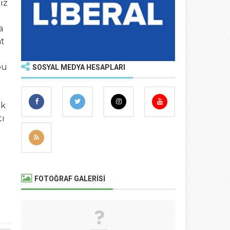
iz
a
at
bu
SOSYAL MEDYA HESAPLARI
ak
tı
l
FOTOĞRAF GALERİSİ