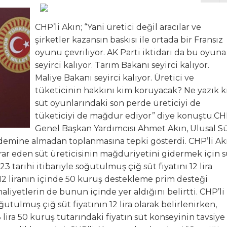
RELER BİBA VE VARANK’TAN
CHP’li Akın; “Yani üretici değil aracılar ve
şirketler kazansın baskısı ile ortada bir Fransız
K 9 Uluslararası Moda Günleri için geri sayım başladı
oyunu çevriliyor. AK Parti iktidarı da bu oyuna
seyirci kalıyor. Tarım Bakanı seyirci kalıyor.
, GEMLİK ÇIKIŞLI KÜLTÜR TURLARINA DEVAM EDİYOR
Maliye Bakanı seyirci kalıyor. Üretici ve
tüketicinin hakkını kim koruyacak? Ne yazık k
zya’ya Uzanan Dostluk Köprüsü
süt oyunlarındaki son perde üreticiyi de
tüketiciyi de mağdur ediyor” diye konuştu.C
e Büyük Coşkuyla Kutlandı
Genel Başkan Yardımcısı Ahmet Akın, Ulusal S
ndemine almadan toplanmasına tepki gösterdi. CHP’li Ak
arar eden süt üreticisinin mağduriyetini gidermek için s
23 tarihi itibariyle soğutulmuş çiğ süt fiyatını 12 lira
; 12 liranın içinde 50 kuruş destekleme prim desteği
yetlerin de bunun içinde yer aldığını belirtti. CHP’li
utulmuş çiğ süt fiyatının 12 lira olarak belirlenirken,
lira 50 kuruş tutarındaki fiyatın süt konseyinin tavsiye