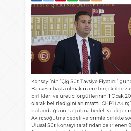
16:44
GEMLİK’TE AŞU
12:20
Bursa Fashion WEE
23:41
OKUR GEZER TUR
21:03
Gemlik’ten Gagau
17:35
19 Mayıs Gemlik’t
Konseyi’nin “Çiğ Süt Tavsiye Fiyatını” gü
Balıkesir başta olmak üzere birçok ilde z
birlikleri ve üretici örgütlerinin, 1 Ocak 20
olarak belirlediğini anımsattı. CHP’li Akın
bulunduğunu, soğutma bedeli ve diğer mali
Akın; soğutma bedeli ve primle birlikte soğ
Ulusal Süt Konseyi tarafından belirlenen 8 