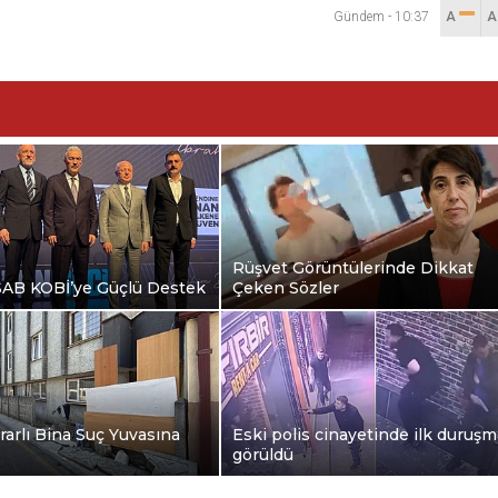
Gündem
-
10:37
A
Rüşvet Görüntülerinde Dikkat
B KOBİ’ye Güçlü Destek
Çeken Sözler
rarlı Bina Suç Yuvasına
Eski polis cinayetinde ilk duruşm
görüldü