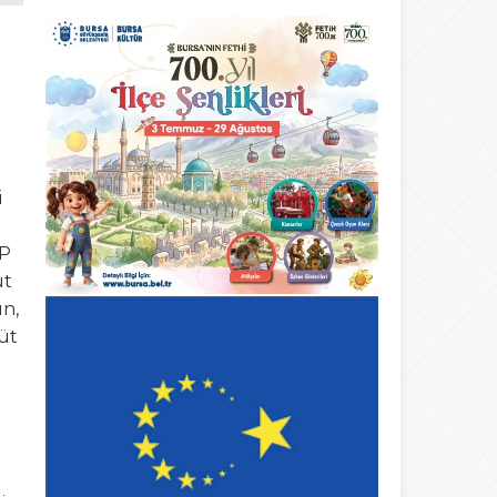
i
HP
üt
ın,
üt