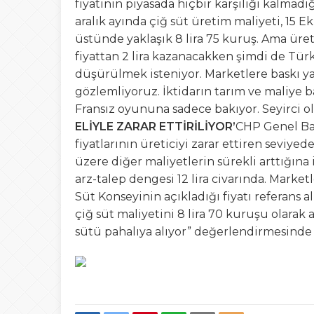
fiyatının piyasada hiçbir karşılığı kalmadı
aralık ayında çiğ süt üretim maliyeti, 15 E
üstünde yaklaşık 8 lira 75 kuruş. Ama üretic
fiyattan 2 lira kazanacakken şimdi de Türki
düşürülmek isteniyor. Marketlere baskı yap
gözlemliyoruz. İktidarın tarım ve maliye 
Fransız oyununa sadece bakıyor. Seyirci ol
ELİYLE ZARAR ETTİRİLİYOR’
CHP Genel Baş
fiyatlarının üreticiyi zarar ettiren seviy
üzere diğer maliyetlerin sürekli arttığına 
arz-talep dengesi 12 lira civarında. Marketle
Süt Konseyinin açıkladığı fiyatı referans al
çiğ süt maliyetini 8 lira 70 kuruşu olarak a
sütü pahalıya alıyor” değerlendirmesind