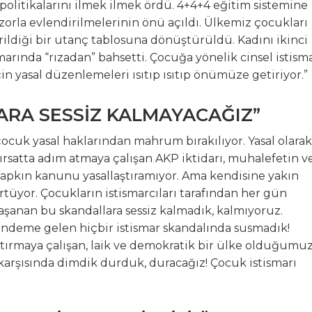
politikalarını ilmek ilmek ördü. 4+4+4 eğitim sistemine
zorla evlendirilmelerinin önü açıldı. Ülkemiz çocukları
irildiği bir utanç tablosuna dönüştürüldü. Kadını ikinci
marında “rızadan” bahsetti. Çocuğa yönelik cinsel istism
k için yasal düzenlemeleri ısıtıp ısıtıp önümüze getiriyor.”
ARA SESSİZ KALMAYACAĞIZ”
çocuk yasal haklarından mahrum bırakılıyor. Yasal olarak
fırsatta adım atmaya çalışan AKP iktidarı, muhalefetin v
sapkın kanunu yasallaştıramıyor. Ama kendisine yakın
rtüyor. Çocukların istismarcıları tarafından her gün
aşanan bu skandallara sessiz kalmadık, kalmıyoruz.
gündeme gelen hiçbir istismar skandalında susmadık!
tırmaya çalışan, laik ve demokratik bir ülke olduğumu
karşısında dimdik durduk, duracağız! Çocuk istismarı