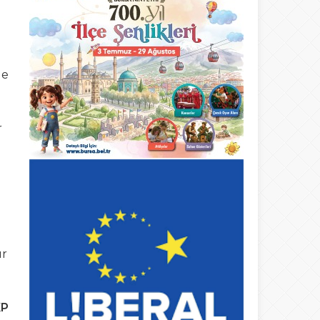
de
r
ır
KP