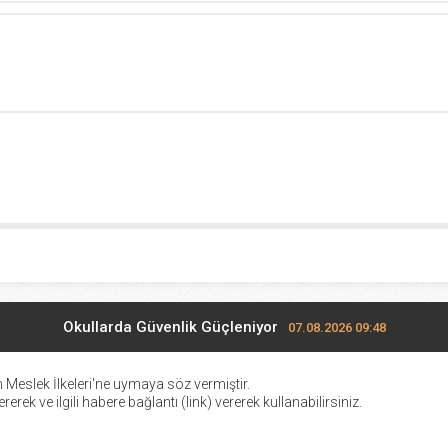
Okullarda Güvenlik Güçleniyor
07.08.2026 09:48
şkanı Burkay: “Bursa Dünyanın Ticaret Merkezi Olacak”
06.08.
 Meslek İlkeleri
'ne uymaya söz vermiştir.
erek ve ilgili habere bağlantı (link) vererek kullanabilirsiniz.
TEKNOSAB KOBİ’ye Güçlü Destek
06.08.2026 20:29