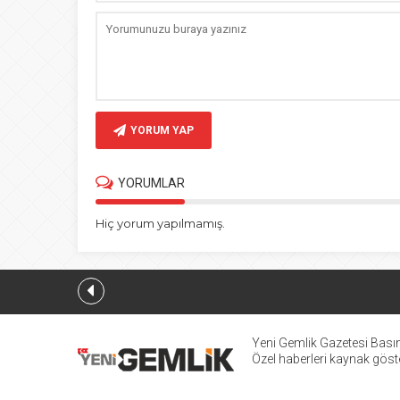
YORUM YAP
YORUMLAR
Hiç yorum yapılmamış.
BTSO Ba
Yeni Gemlik Gazetesi
Basın
Özel haberleri kaynak göster