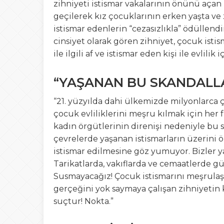
zihniyeti istismar vakalarının önünü açan 
geçilerek kız çocuklarının erken yaşta ve 
istismar edenlerin “cezasızlıkla” ödüllend
cinsiyet olarak gören zihniyet, çocuk istis
ile ilgili af ve istismar eden kişi ile evlili
“YAŞANAN BU SKANDALL
“21. yüzyılda dahi ülkemizde milyonlarca 
çocuk evliliklerini meşru kılmak için her 
kadın örgütlerinin direnişi nedeniyle bu 
çevrelerde yaşanan istismarların üzerini ö
istismar edilmesine göz yumuyor. Bizler y
Tarikatlarda, vakıflarda ve cemaatlerde 
Susmayacağız! Çocuk istismarını meşrulaş
gerçeğini yok saymaya çalışan zihniyetin 
suçtur! Nokta.”