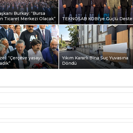
şkanı Burkay: “Bursa
n Ticaret Merkezi Olacak”
TEKNOSAB KOBİ’ye Güçlü Deste
el: “Çerçeve yasayı
Yıkım Kararlı Bina Suç Yuvasına
adık”
Döndü