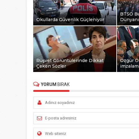
BTSO Ba
Okullarda Güvenlik Güçleniyor
Dünyanı
Rüşvet Görüntülerinde Dikkat
Özgür Öz
Çeken Sözler
imzalam
YORUM
BIRAK