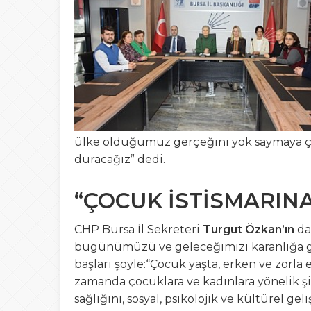
12:20
Bursa Fashion WEE
23:41
OKUR GEZER TUR
21:03
Gemlik’ten Gagau
17:35
19 Mayıs Gemlik’t
ülke olduğumuz gerçeğini yok saymaya ça
duracağız” dedi.
“ÇOCUK İSTİSMARINA
CHP Bursa İl Sekreteri
Turgut Özkan’ın
da
bugünümüzü ve geleceğimizi karanlığa g
başları şöyle:“Çocuk yaşta, erken ve zorla 
zamanda çocuklara ve kadınlara yönelik şi
sağlığını, sosyal, psikolojik ve kültürel ge