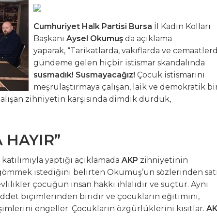
K 9 Uluslararası Moda Günleri için geri sayım başladı
Cumhuriyet Halk Partisi Bursa
İl Kadın Kolları
Başkanı
Aysel Okumuş
da açıklama
, GEMLİK ÇIKIŞLI KÜLTÜR TURLARINA DEVAM EDİYOR
yaparak, “Tarikatlarda, vakıflarda ve cemaatler
gündeme gelen hiçbir istismar skandalında
zya’ya Uzanan Dostluk Köprüsü
susmadık! Susmayacağız!
Çocuk istismarını
meşrulaştırmaya çalışan, laik ve demokratik bi
e Büyük Coşkuyla Kutlandı
lışan zihniyetin karşısında dimdik durduk,
 HAYIR”
 katılımıyla yaptığı açıklamada
AKP
zihniyetinin
ömmek istediğini belirten Okumuş’un sözlerinden sat
evlilikler çocuğun insan hakkı ihlalidir ve suçtur. Aynı
ddet biçimlerinden biridir ve çocukların eğitimini,
lişimlerini engeller. Çocukların özgürlüklerini kısıtlar.
A