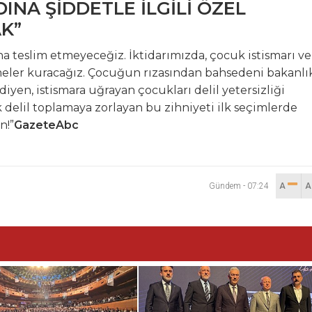
INA ŞİDDETLE İLGİLİ ÖZEL
K”
na teslim etmeyeceğiz. İktidarımızda, çocuk istismarı ve
emeler kuracağız. Çocuğun rızasından bahsedeni bakanlı
diyen, istismara uğrayan çocukları delil yetersizliği
 delil toplamaya zorlayan bu zihniyeti ilk seçimlerde
n!”
GazeteAbc
Gündem
-
07:24
A