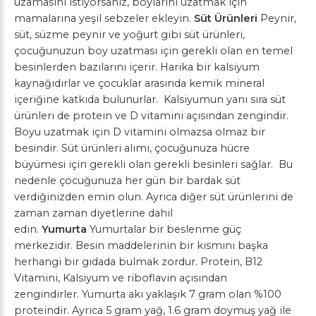
uzamasını istiyorsanız, boylarını uzatmak için
mamalarına yeşil sebzeler ekleyin.
Süt Ürünleri
Peynir,
süt, süzme peynir ve yoğurt gibi süt ürünleri,
çocuğunuzun boy uzatması için gerekli olan en temel
besinlerden bazılarını içerir. Harika bir kalsiyum
kaynağıdırlar ve çocuklar arasında kemik mineral
içeriğine katkıda bulunurlar. Kalsiyumun yanı sıra süt
ürünleri de protein ve D vitamini açısından zengindir.
Boyu uzatmak için D vitamini olmazsa olmaz bir
besindir. Süt ürünleri alımı, çocuğunuza hücre
büyümesi için gerekli olan gerekli besinleri sağlar. Bu
nedenle çocuğunuza her gün bir bardak süt
verdiğinizden emin olun. Ayrıca diğer süt ürünlerini de
zaman zaman diyetlerine dahil
edin.
Yumurta
Yumurtalar bir beslenme güç
merkezidir. Besin maddelerinin bir kısmını başka
herhangi bir gıdada bulmak zordur. Protein, B12
Vitamini, Kalsiyum ve riboflavin açısından
zengindirler. Yumurta akı yaklaşık 7 gram olan %100
proteindir. Ayrıca 5 gram yağ, 1.6 gram doymuş yağ ile