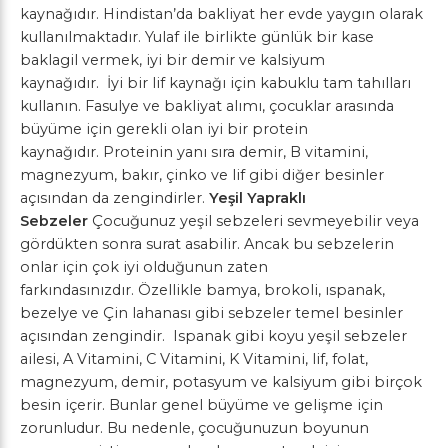
kaynağıdır. Hindistan’da bakliyat her evde yaygın olarak
kullanılmaktadır. Yulaf ile birlikte günlük bir kase
baklagil vermek, iyi bir demir ve kalsiyum
kaynağıdır. İyi bir lif kaynağı için kabuklu tam tahılları
kullanın. Fasulye ve bakliyat alımı, çocuklar arasında
büyüme için gerekli olan iyi bir protein
kaynağıdır. Proteinin yanı sıra demir, B vitamini,
magnezyum, bakır, çinko ve lif gibi diğer besinler
açısından da zengindirler.
Yeşil Yapraklı
Sebzeler
Çocuğunuz yeşil sebzeleri sevmeyebilir veya
gördükten sonra surat asabilir. Ancak bu sebzelerin
onlar için çok iyi olduğunun zaten
farkındasınızdır. Özellikle bamya, brokoli, ıspanak,
bezelye ve Çin lahanası gibi sebzeler temel besinler
açısından zengindir. Ispanak gibi koyu yeşil sebzeler
ailesi, A Vitamini, C Vitamini, K Vitamini, lif, folat,
magnezyum, demir, potasyum ve kalsiyum gibi birçok
besin içerir. Bunlar genel büyüme ve gelişme için
zorunludur. Bu nedenle, çocuğunuzun boyunun