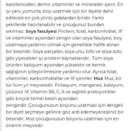
karotenoidler, demir, vitaminler ve mineraller içerir. En
iyi yanı, yumurta, boy uzatmak için bir diyete dahil
edilecek en çok yönlü gıdalardan biridir. Farklı
şekillerde hazırlanabilir ve çocuğunuz bundan
sıkılmaz.
Soya fasulyesi
Protein, folat, karbonhidrat, lif
ve vitaminler açısından zengin olan soya fasulyesi, boy
uzatmaya yardımcı olmak için genellikle hafife alınan
bir besindir. Soya parçaları, soya unu, tofu ve soya sütü
gibi yiyecekler iyi protein kaynaklarıdır. Tüm soya
ürünleri kalsiyum açısından yüksektir ve kemik
sağlığının iyileştirilmesine yardımcı olur. Ayrıca folat,
vitaminler, karbonhidratlar ve lif içerirler.
Muz
Muz, bir
tür tüm yıl meyvesidir. Potasyum, manganez, kalsiyum,
çözünür lif, Vitamin B6, C, A ve sağlıklı prebiyotikler
gibi birçok temel besin açısından
zengindir. Çocuğunuzun boyunu uzatması için dengeli
bir diyet seçmeye gelince göz ardı edemeyeceğiniz bir
besindir. Muz çocuğunuzun boyunu uzatması için en
önemli meyvedir.