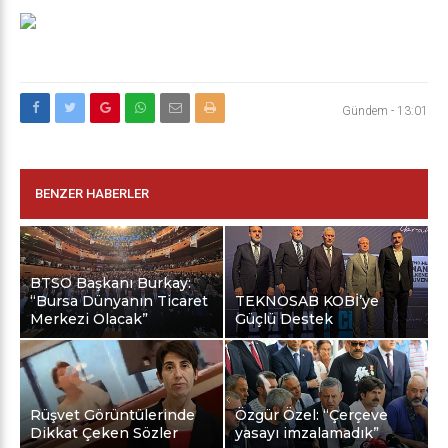
Gündem
-
13:01
BENZER HABERLER
BTSO Başkanı Burkay:
“Bursa Dünyanın Ticaret
TEKNOSAB KOBİ’ye
Merkezi Olacak”
Güçlü Destek
Rüşvet Görüntülerinde
Özgür Özel: “Çerçeve
Dikkat Çeken Sözler
yasayı imzalamadık”