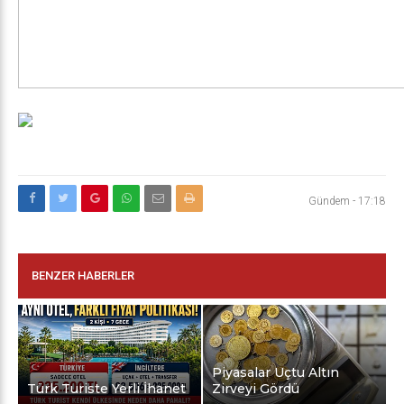
Gündem
-
17:18
BENZER HABERLER
Piyasalar Uçtu Altın
Türk Turiste Yerli İhanet
Zirveyi Gördü