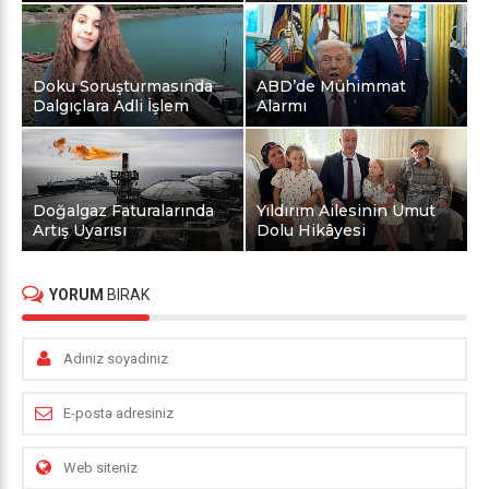
Doku Soruşturmasında
ABD’de Mühimmat
Dalgıçlara Adli İşlem
Alarmı
Doğalgaz Faturalarında
Yıldırım Ailesinin Umut
Artış Uyarısı
Dolu Hikâyesi
YORUM
BIRAK