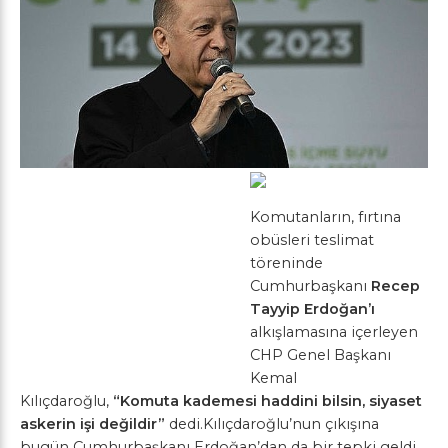
Komutanların, fırtına
obüsleri teslimat
töreninde
Cumhurbaşkanı
Recep
Tayyip Erdoğan’ı
alkışlamasına içerleyen
CHP Genel Başkanı
Kemal
Kılıçdaroğlu,
“Komuta kademesi haddini bilsin, siyaset
askerin işi değildir”
dedi.Kılıçdaroğlu’nun çıkışına
bugün Cumhurbaşkanı Erdoğan’dan da bir tepki geldi.