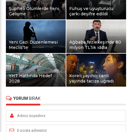
Şüpheli Ölümlerde Yeni
Fuhuş ve uyuşturucu
Gelişme
çarkı deşifre edildi
Yeni Gazi Düzenlemesi
Ağbaba fezlekesinde 80
Meclis’te
milyon TL’lik iddia
YHT Hattında Hedef
Koreli yayıncı canlı
2028
yayında tacize uğradı
YORUM
BIRAK