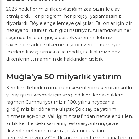
2023 hedeflerimizi ilk açıkladığımızda bizimle alay
etmişlerdi. Her programı her projeyi yapamazsınız
diyorlardı. Böyle engellemeye çalıştılar. Bu onlar için bir
hezeyandı. Bunları dün gibi hatırlıyoruz.Hamdolsun her
seçimde bize en güçlü destek veren milletimiz
sayesinde sadece ülkemizi eşi benzeri görülmeyen
eserlere kavuşturmakla kalmadık, istiklalimize göz
dikenlerin tamamının da hakkından geldik.
Muğla’ya 50 milyarlık yatırım
Kendi milletinden umudunu kesenlerin ülkemizin kutlu
yürüyüşünü kesmek için sergiledikleri kepazeliklere
rağmen Cumhuriyetimizin 100. yılına heyecanla
girdiğimiz bir döneme ulaştık.Çok sayıda yatırımı
hizmete açıyoruz. Valiliğimiz tarafından neticelendirilen,
antik kentlerdeki kazıların, restorasyonların, çevre
düzenlemelerinin resmi açılışlarını buradan
gerçekleştiriyoruz.Çeşitli kurumların hizmet binalarının