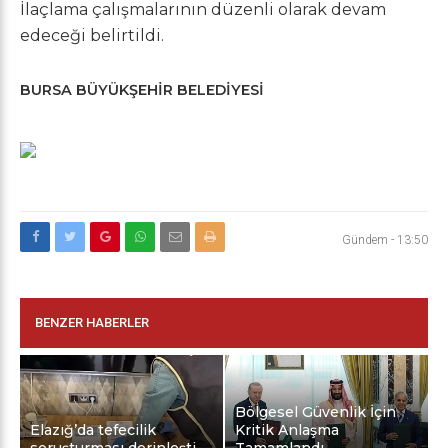
İlaçlama çalışmalarının düzenli olarak devam
edeceği belirtildi.
BURSA BÜYÜKŞEHİR BELEDİYESİ
Gündem
-
13:50
BENZER HABERLER
Bölgesel Güvenlik İçin
Elazığ’da tefecilik
Kritik Anlaşma
soruşturması derinleşti
Tamamlandı