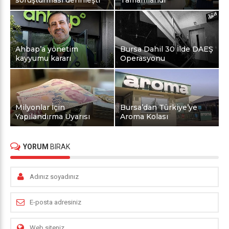
Ahbap’a yönetim
Bursa Dahil 30 İlde DAEŞ
kayyumu kararı
Operasyonu
Milyonlar İçin
Bursa’dan Türkiye’ye
Yapılandırma Uyarısı
Aroma Kolası
YORUM
BIRAK