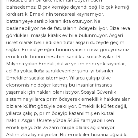
bahsedemez. Bıçak kemiğe dayandı değil bıçak kemiği
kırdı artık. Emeklinin tenceresi kaynamıyor,
battaniyeye sarılıp karanlıkta oturuyor. Ne
beslenebiliyor ne de faturalarını ödeyebiliyor. Bize reva
gördükleri maaşla kiralık ev bile bulunmuyor. Asgari
ücret olarak belirledikleri tutar asgari düzeyde geçim
sağlar. Emekliye eğer bunun yarısını reva görüyorsanız
emekli de bunun hesabını sandıkta sorar.Sayıları 14
Milyona yakın Emekli, dul ve yetimlerini yok sayanlar,
açlığa yoksulluğa sürükleyenler şunu iyi bilsinler;
Emekliler sadaka istemiyor. Yıllarca çalışıp ülke
ekonomisine değer katmış bu insanlar insanca
yaşamak için hakları olanı istiyor. Sosyal Güvenlik
sistemine yıllarca prim ödeyerek emeklilik hakkını alan
bizlere külfet gözüyle bakılıyor. Emeklilik külfet değil,
yıllarca çalışıp, prim ödeyip kazanılmış en kutsal
haktır. Asgari Ücrete yüzde 54,66 zam yapılırken
emekliye yüzde 25 zam müjde olarak açıklanıyor.
Aklımızla alay ediyorlar. Biz emekliler hüsrana uğradık.