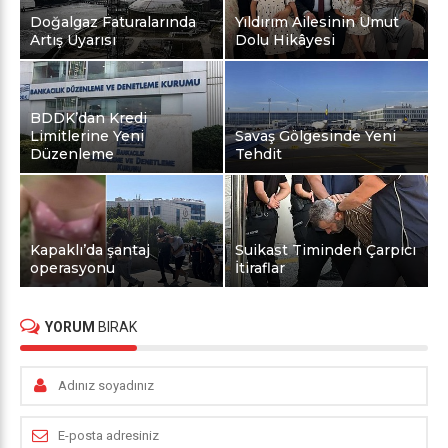
Doğalgaz Faturalarında
Yıldırım Ailesinin Umut
Artış Uyarısı
Dolu Hikâyesi
BDDK’dan Kredi
Limitlerine Yeni
Savaş Gölgesinde Yeni
Düzenleme
Tehdit
Kapaklı’da şantaj
Suikast Timinden Çarpıcı
operasyonu
İtiraflar
YORUM
BIRAK