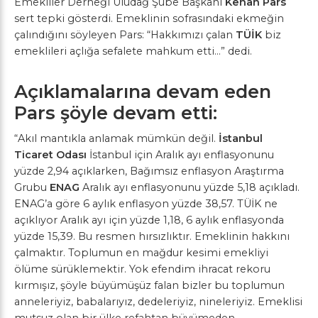
Emekliler Derneği Uludağ Şube Başkanı
Kenan Pars
sert tepki gösterdi. Emeklinin sofrasındaki ekmeğin
çalındığını söyleyen Pars: “Hakkımızı çalan
TÜİK
biz
emeklileri açlığa sefalete mahkum etti…” dedi.
Açıklamalarına devam eden
Pars şöyle devam etti:
“Akıl mantıkla anlamak mümkün değil.
İstanbul
Ticaret Odası
İstanbul için Aralık ayı enflasyonunu
yüzde 2,94 açıklarken, Bağımsız enflasyon Araştırma
Grubu
ENAG
Aralık ayı enflasyonunu yüzde 5,18 açıkladı.
ENAG’a göre 6 aylık enflasyon yüzde 38,57. TÜİK ne
açıklıyor Aralık ayı için yüzde 1,18, 6 aylık enflasyonda
yüzde 15,39. Bu resmen hırsızlıktır. Emeklinin hakkını
çalmaktır. Toplumun en mağdur kesimi emekliyi
ölüme sürüklemektir. Yok efendim ihracat rekoru
kırmışız, şöyle büyümüşüz falan bizler bu toplumun
anneleriyiz, babalarıyız, dedeleriyiz, nineleriyiz. Emeklisi
mutsuz olan bir ülke refahtan büyümeden