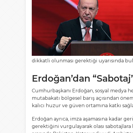
12:20
Bursa Fashion WEE
23:41
OKUR GEZER TUR
21:03
Gemlik’ten Gagau
17:35
19 Mayıs Gemlik’t
dikkatli olunması gerektiği uyarısında b
Erdoğan’dan “Sabotaj”
Cumhurbaşkanı Erdoğan, sosyal medya hesa
mutabakatı bölgesel barış açısından öneml
kalıcı huzur ve güven ortamına katkı sağl
Erdoğan ayrıca, imza aşamasına kadar geri
gerektiğini vurgulayarak olası sabotajlar