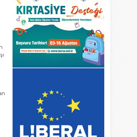
n
şı
an