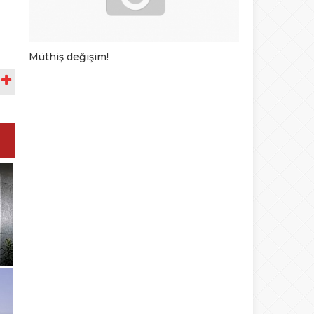
Müthiş değişim!
En komik rek
A