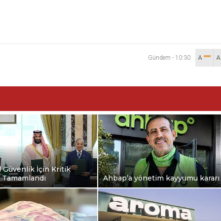
Gündem
-
10:30
A
 Güvenlik İçin Kritik
 Tamamlandı
Ahbap’a yönetim kayyumu kararı