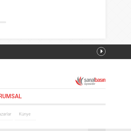
23
RUMSAL
zarlar
Künye