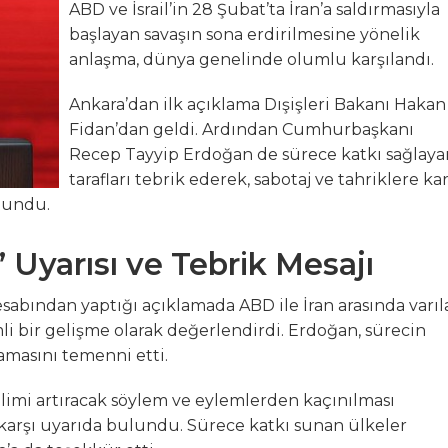
ABD ve İsrail’in 28 Şubat’ta İran’a saldırmasıyla
başlayan savaşın sona erdirilmesine yönelik
K 9 Uluslararası Moda Günleri için geri sayım başladı
anlaşma, dünya genelinde olumlu karşılandı.
, GEMLİK ÇIKIŞLI KÜLTÜR TURLARINA DEVAM EDİYOR
Ankara’dan ilk açıklama Dışişleri Bakanı Hakan
Fidan’dan geldi. Ardından Cumhurbaşkanı
zya’ya Uzanan Dostluk Köprüsü
Recep Tayyip Erdoğan de sürece katkı sağlaya
tarafları tebrik ederek, sabotaj ve tahriklere kar
e Büyük Coşkuyla Kutlandı
ulundu.
 Uyarısı ve Tebrik Mesajı
bından yaptığı açıklamada ABD ile İran arasında varıl
i bir gelişme olarak değerlendirdi. Erdoğan, sürecin
amasını temenni etti.
limi artıracak söylem ve eylemlerden kaçınılması
a karşı uyarıda bulundu. Sürece katkı sunan ülkeler