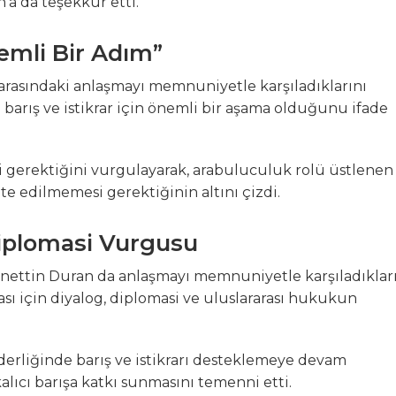
’a da teşekkür etti.
nemli Bir Adım”
n arasındaki anlaşmayı memnuniyetle karşıladıklarını
ı barış ve istikrar için önemli bir aşama olduğunu ifade
i gerektiğini vurgulayarak, arabuluculuk rolü üstlenen
te edilmemesi gerektiğinin altını çizdi.
Diplomasi Vurgusu
nettin Duran da anlaşmayı memnuniyetle karşıladıklar
ası için diyalog, diplomasi ve uluslararası hukukun
erliğinde barış ve istikrarı desteklemeye devam
lıcı barışa katkı sunmasını temenni etti.