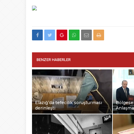
BENZER HABERLER
Elazığ’da tefecilik soruşturması
Bölgesel
derinleşti
Anlaşma