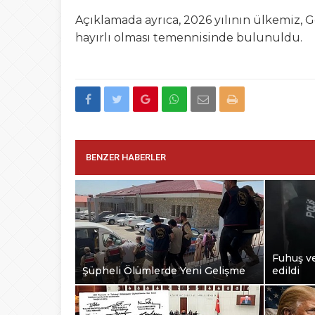
Açıklamada ayrıca, 2026 yılının ülkemiz, 
hayırlı olması temennisinde bulunuldu.
BENZER HABERLER
Fuhuş ve
Şüpheli Ölümlerde Yeni Gelişme
edildi