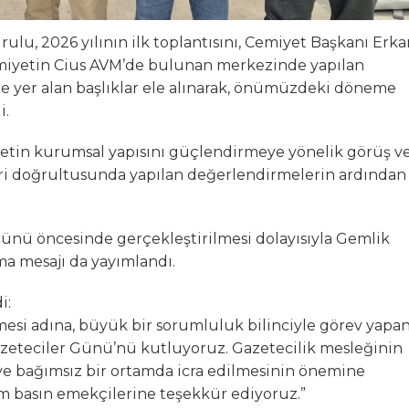
lu, 2026 yılının ilk toplantısını, Cemiyet Başkanı Erka
miyetin Cius AVM’de bulunan merkezinde yapılan
 yer alan başlıklar ele alınarak, önümüzdeki döneme
i.
etin kurumsal yapısını güçlendirmeye yönelik görüş v
ri doğrultusunda yapılan değerlendirmelerin ardından
Günü öncesinde gerçekleştirilmesi dolayısıyla Gemlik
ma mesajı da yayımlandı.
i:
mesi adına, büyük bir sorumluluk bilinciyle görev yapa
zeteciler Günü’nü kutluyoruz. Gazetecilik mesleğinin
 ve bağımsız bir ortamda icra edilmesinin önemine
üm basın emekçilerine teşekkür ediyoruz.”