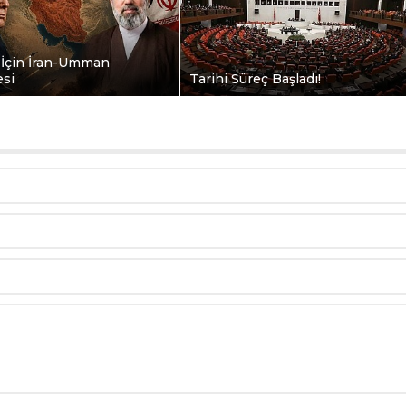
İçin İran-Umman
si
Tarihi Süreç Başladı!