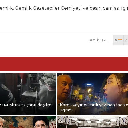
Gemlik, Gemlik Gazeteciler Cemiyeti ve basın camiası içi
Gemlik
-
17:11
A
 uyuşturucu çarkı deşifre
Koreli yayıncı canlı yayında taciz
uğradı