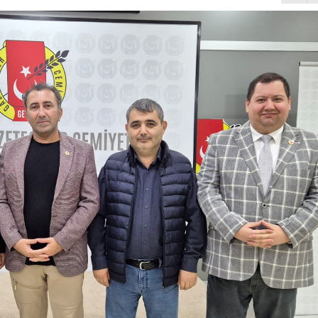
K 9 Uluslararası Moda Günleri için geri sayım başladı
, GEMLİK ÇIKIŞLI KÜLTÜR TURLARINA DEVAM EDİYOR
zya’ya Uzanan Dostluk Köprüsü
e Büyük Coşkuyla Kutlandı