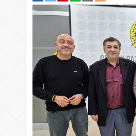
12:20
Bursa Fashion WEE
23:41
OKUR GEZER TUR
21:03
Gemlik’ten Gagau
17:35
19 Mayıs Gemlik’t