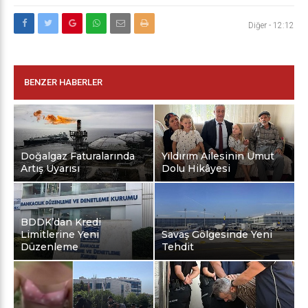
Diğer
-
12:12
BENZER HABERLER
Doğalgaz Faturalarında
Yıldırım Ailesinin Umut
Artış Uyarısı
Dolu Hikâyesi
BDDK’dan Kredi
Limitlerine Yeni
Savaş Gölgesinde Yeni
Düzenleme
Tehdit