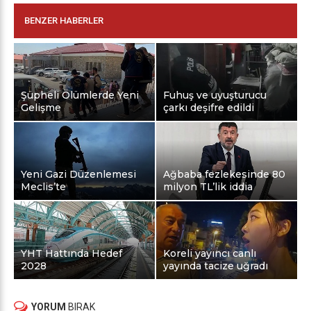
BENZER HABERLER
Şüpheli Ölümlerde Yeni
Fuhuş ve uyuşturucu
Gelişme
çarkı deşifre edildi
Yeni Gazi Düzenlemesi
Ağbaba fezlekesinde 80
Meclis’te
milyon TL’lik iddia
YHT Hattında Hedef
Koreli yayıncı canlı
2028
yayında tacize uğradı
YORUM
BIRAK