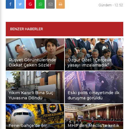
Gündem
-
12:52
BENZER HABERLER
Rüşvet Görüntülerinde
Özgür Özel: “Çerçeve
Dikkat Çeken Sözler
yasayı imzalamadık”
Yıkım Kararlı Bina Suç
Eski polis cinayetinde ilk
Yuvasına Döndü
duruşma görüldü
Fenerbahçe’de bir
MHP’den Meclis’te kritik