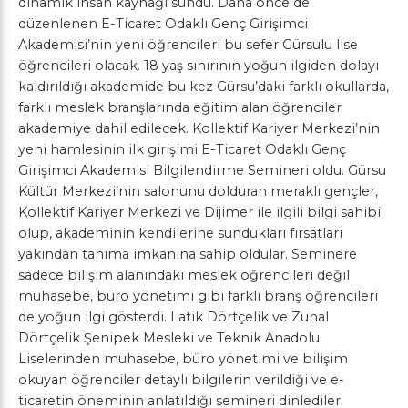
dinamik insan kaynağı sundu. Daha önce de
düzenlenen E-Ticaret Odaklı Genç Girişimci
Akademisi’nin yeni öğrencileri bu sefer Gürsulu lise
öğrencileri olacak. 18 yaş sınırının yoğun ilgiden dolayı
kaldırıldığı akademide bu kez Gürsu’daki farklı okullarda,
farklı meslek branşlarında eğitim alan öğrenciler
akademiye dahil edilecek. Kollektif Kariyer Merkezi’nin
yeni hamlesinin ilk girişimi E-Ticaret Odaklı Genç
Girişimci Akademisi Bilgilendirme Semineri oldu. Gürsu
Kültür Merkezi’nin salonunu dolduran meraklı gençler,
Kollektif Kariyer Merkezi ve Dijimer ile ilgili bilgi sahibi
olup, akademinin kendilerine sundukları fırsatları
yakından tanıma imkanına sahip oldular. Seminere
sadece bilişim alanındaki meslek öğrencileri değil
muhasebe, büro yönetimi gibi farklı branş öğrencileri
de yoğun ilgi gösterdi. Latik Dörtçelik ve Zuhal
Dörtçelik Şenipek Mesleki ve Teknik Anadolu
Liselerinden muhasebe, büro yönetimi ve bilişim
okuyan öğrenciler detaylı bilgilerin verildiği ve e-
ticaretin öneminin anlatıldığı semineri dinlediler.