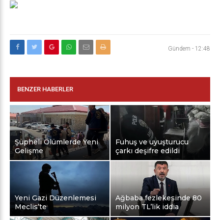
Gündem
-
12:48
BENZER HABERLER
Şüpheli Ölümlerde Yeni
Fuhuş ve uyuşturucu
Gelişme
çarkı deşifre edildi
Yeni Gazi Düzenlemesi
Ağbaba fezlekesinde 80
Meclis’te
milyon TL’lik iddia