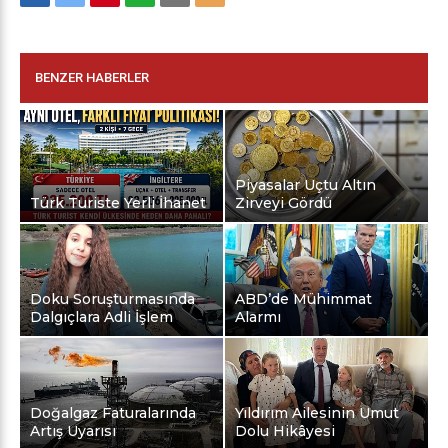
BENZER HABERLER
Piyasalar Uçtu Altın
Türk Turiste Yerli İhanet
Zirveyi Gördü
Doku Soruşturmasında
ABD’de Mühimmat
Dalgıçlara Adli İşlem
Alarmı
Doğalgaz Faturalarında
Yıldırım Ailesinin Umut
Artış Uyarısı
Dolu Hikâyesi