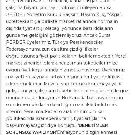
artışla 8 bin 506 TL olarak açıklanan asgari ücretin
çalışma hayatı için hayırlı olmasını dileyen Bursa
PERDER Yönetim Kurulu Başkanı Haşim Kılıç, “Asgari
ücretteki artışla birlikte market raflarında normalin
dışında fiyat artışı olacağı yönünde bazı iddiaların
gündeme geldiğini gözlemliyoruz. Ancak Bursa
PERDER üyelerimiz, Türkiye Perakendeciler
Federasyonumuzun da altını çizdiği ilkeler
doğrultusunda fiyat politikalarını belirlemektedir. Yerel
market zincirleri olarak her zaman tüketicilerimize
uygun fiyat koşullarında hizmet sunuyoruz. Üyelerimiz,
maliyetten kaynaklı artışlar dışında bir fiyat politikası
izlememektedir. Mevcut yapılarımızı korumaya ya da
geliştirmeye çalışırken tüketicilerin alım gücünü de göz
önünde bulunduruyoruz. Bu konuda hassasiyetimizin
son dönemde daha da arttığını özellikle belirtmek
isterim. Yerel marketler olarak minimum kâr
politikasında ısrar ederek fahiş fiyat artışlarına
başvurmayacağız” diye konuştu.
‘DENETİMLER
SORUNSUZ YAPILIYOR’
Enflasyonun dizginlenmesi