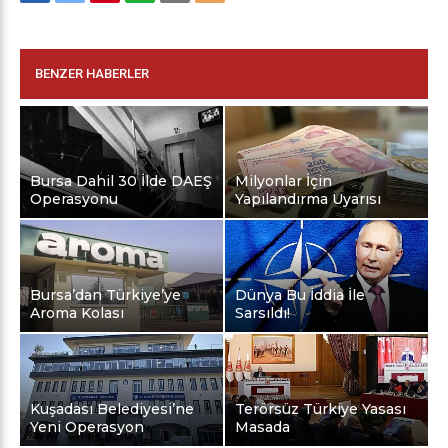
BENZER HABERLER
Bursa Dahil 30 İlde DAEŞ
Milyonlar İçin
Operasyonu
Yapılandırma Uyarısı
Bursa’dan Türkiye’ye
Dünya Bu İddia İle
Aroma Kolası
Sarsıldı!
Kuşadası Belediyesi’ne
Terörsüz Türkiye Yasası
Yeni Operasyon
Masada