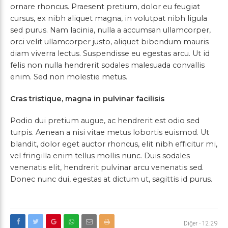
ornare rhoncus. Praesent pretium, dolor eu feugiat
cursus, ex nibh aliquet magna, in volutpat nibh ligula
sed purus. Nam lacinia, nulla a accumsan ullamcorper,
orci velit ullamcorper justo, aliquet bibendum mauris
diam viverra lectus. Suspendisse eu egestas arcu. Ut id
felis non nulla hendrerit sodales malesuada convallis
enim. Sed non molestie metus.
Cras tristique, magna in pulvinar facilisis
Podio dui pretium augue, ac hendrerit est odio sed
turpis. Aenean a nisi vitae metus lobortis euismod. Ut
blandit, dolor eget auctor rhoncus, elit nibh efficitur mi,
vel fringilla enim tellus mollis nunc. Duis sodales
venenatis elit, hendrerit pulvinar arcu venenatis sed.
Donec nunc dui, egestas at dictum ut, sagittis id purus.
Diğer
-
12:29