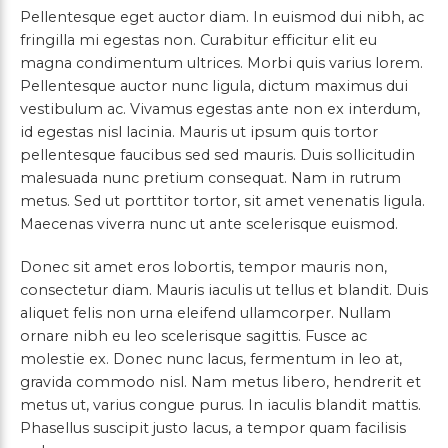
Pellentesque eget auctor diam. In euismod dui nibh, ac
fringilla mi egestas non. Curabitur efficitur elit eu
magna condimentum ultrices. Morbi quis varius lorem.
Pellentesque auctor nunc ligula, dictum maximus dui
vestibulum ac. Vivamus egestas ante non ex interdum,
id egestas nisl lacinia. Mauris ut ipsum quis tortor
pellentesque faucibus sed sed mauris. Duis sollicitudin
malesuada nunc pretium consequat. Nam in rutrum
metus. Sed ut porttitor tortor, sit amet venenatis ligula.
Maecenas viverra nunc ut ante scelerisque euismod.
Donec sit amet eros lobortis, tempor mauris non,
consectetur diam. Mauris iaculis ut tellus et blandit. Duis
aliquet felis non urna eleifend ullamcorper. Nullam
ornare nibh eu leo scelerisque sagittis. Fusce ac
molestie ex. Donec nunc lacus, fermentum in leo at,
gravida commodo nisl. Nam metus libero, hendrerit et
metus ut, varius congue purus. In iaculis blandit mattis.
Phasellus suscipit justo lacus, a tempor quam facilisis