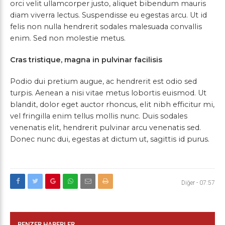
orci velit ullamcorper justo, aliquet bibendum mauris
diam viverra lectus. Suspendisse eu egestas arcu. Ut id
felis non nulla hendrerit sodales malesuada convallis
enim. Sed non molestie metus.
Cras tristique, magna in pulvinar facilisis
Podio dui pretium augue, ac hendrerit est odio sed
turpis. Aenean a nisi vitae metus lobortis euismod. Ut
blandit, dolor eget auctor rhoncus, elit nibh efficitur mi,
vel fringilla enim tellus mollis nunc. Duis sodales
venenatis elit, hendrerit pulvinar arcu venenatis sed.
Donec nunc dui, egestas at dictum ut, sagittis id purus.
Diğer
-
07:57
BENZER HABERLER