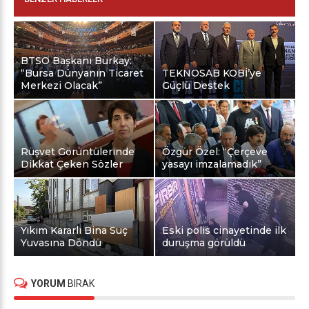
BTSO Başkanı Burkay:
“Bursa Dünyanın Ticaret
TEKNOSAB KOBİ’ye
Merkezi Olacak”
Güçlü Destek
Rüşvet Görüntülerinde
Özgür Özel: “Çerçeve
Dikkat Çeken Sözler
yasayı imzalamadık”
Yıkım Kararlı Bina Suç
Eski polis cinayetinde ilk
Yuvasına Döndü
duruşma görüldü
YORUM
BIRAK