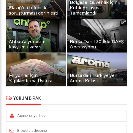
Bölgesel Güvenlik İçin
Elazığ’da tefecilik
Kritik Anlaşma
soruşturması derinleşti
Tamamlandı
Ahbap’a yönetim
Bursa Dahil 30 İlde DAEŞ
kayyumu kararı
Operasyonu
Milyonlar İçin
Bursa’dan Türkiye’ye
Yapılandırma Uyarısı
Aroma Kolası
YORUM
BIRAK