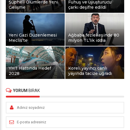
Şüpheli Ölümlerde Yeni
Fuhuş ve uyuşturucu
Gelişme
çarkı deşifre edildi
Yeni Gazi Düzenlemesi
Ağbaba fezlekesinde 80
Meclis’te
milyon TL’lik iddia
YHT Hattında Hedef
Koreli yayıncı canlı
2028
yayında tacize uğradı
YORUM
BIRAK