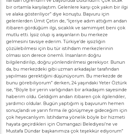
ilandan öğrendim ve başvuruda bulundum. Çok sıcak
bir ortamla karşılaştım. Gelenlere karşı çok yakın bir ilgi
ve alaka gösteriliyor” diye konuştu. Başvuru için
gelenlerden Ümit Çetin de, “İçeriye adım attığım andan
itibaren gördüğüm ilgi, sıcaklık ve samimiyet beni çok
mutlu etti. İşsiz olup iş arayanların bu merkeze
gelmesini tavsiye ederim. Türkiye’de işsizliğin
çözülebilmesi için bu tür istihdam merkezlerinin
olması son derece önemli. İnsanların doğru
bilgilendirilip, doğru yönlendirilmesi gerekiyor. Bunun
da, bu merkezdeki gibi uzman arkadaşlar tarafından
yapılması gerektiğini düşünüyorum. Bu merkezde de
bunu görebiliyorum” derken, 24 yaşındaki Yeter Öztürk
ise, “Böyle bir yerin varlığından bir arkadaşım sayesinde
haberim oldu. Geldiğim andan itibaren çok ilgilendiler,
yardımcı oldular. Bugün yaptığım iş başvurum hemen
sonuçlandı ve yarın firma ile görüşmeye gideceğim için
çok heyecanlıyım. İstihdama yönelik böyle bir hizmeti
hayata geçirdikleri için Osmangazi Belediyesi’ne ve
Mustafa Dündar başkanımıza çok teşekkür ediyorum”