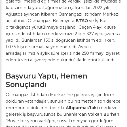
garantili mesleki eğitimler de verdik. İşsizlikle mücadele
kapsamında yürüttüğümüz bu çalışmalar, 2022 yılı
Ağustos ayından itibaren Osmangazi İstihdam Merkezi
adı altında Osmangazi Belediyesi,
BTSO
ve İş-Kur
ortaklığında yürütülmeye başlandı. Geçen 4 aylık süre
içerisinde istihdam merkezimize 2 bin 327 iş başvurusu
yapıldı. Bunlardan 150’si doğrudan istihdam edilirken,
1.035 kişi de firmalara yönlendirildi. Ayrıca,
arkadaşlarımız 4 aylık süre içerisinde 250 firmayı ziyaret
ederek veri alışverişinde bulundu” ifadelerini kullandı.
Başvuru Yaptı, Hemen
Sonuçlandı
Osmangazi İstihdam Merkezi’ne gelerek iş için form
dolduran vatandaşlar, sunulan bu hizmetten son derece
memnun olduklarını belirtti.
Altıparmak’taki
merkeze
gelerek iş başvurusunda bulunanlardan
Volkan Burhan
,
“Böyle bir yerin varlığını, sosyal medyada gördüğüm