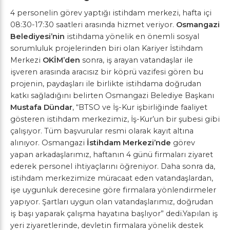
4 personelin görev yaptığı istihdam merkezi, hafta içi
08:30-17:30 saatleri arasında hizmet veriyor.
Osmangazi
Belediyesi’nin
istihdama yönelik en önemli sosyal
sorumluluk projelerinden biri olan Kariyer İstihdam
Merkezi
OKİM’den
sonra, iş arayan vatandaşlar ile
işveren arasında aracısız bir köprü vazifesi gören bu
projenin, paydaşları ile birlikte istihdama doğrudan
katkı sağladığını belirten Osmangazi Belediye Başkanı
Mustafa Dündar
, “BTSO ve İş-Kur işbirliğinde faaliyet
gösteren istihdam merkezimiz, İş-Kur’un bir şubesi gibi
çalışıyor. Tüm başvurular resmi olarak kayıt altına
alınıyor. Osmangazi
İstihdam Merkezi’nde
görev
yapan arkadaşlarımız, haftanın 4 günü firmaları ziyaret
ederek personel ihtiyaçlarını öğreniyor. Daha sonra da,
istihdam merkezimize müracaat eden vatandaşlardan,
işe uygunluk derecesine göre firmalara yönlendirmeler
yapıyor. Şartları uygun olan vatandaşlarımız, doğrudan
iş başı yaparak çalışma hayatına başlıyor” dedi.Yapılan iş
yeri ziyaretlerinde, devletin firmalara yönelik destek