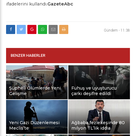
ifadelerini kullandı.
GazeteAbc
Gündem
-
11:38
BENZER HABERLER
Şüpheli Ölümlerde Yeni
Fuhuş ve uyuşturucu
Gelişme
çarkı deşifre edildi
Yeni Gazi Düzenlemesi
Ağbaba fezlekesinde 80
Meclis’te
milyon TL’lik iddia