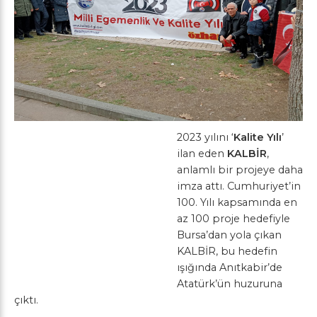
2023 yılını ‘
Kalite Yılı
’
ilan eden
KALBİR
,
anlamlı bir projeye daha
imza attı. Cumhuriyet’in
100. Yılı kapsamında en
az 100 proje hedefiyle
Bursa’dan yola çıkan
KALBİR, bu hedefin
ışığında Anıtkabir’de
Atatürk’ün huzuruna
çıktı.