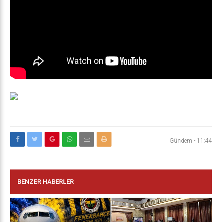
Gündem
-
11:44
BENZER HABERLER