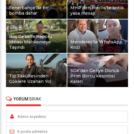
Fenerbahçe’de bir
MHP’den Meclis’te kritik
bomba daha!
yasa mesajı
Boş Gebelik Raporu
İddiası Mahkemeye
Menderes’te WhatsApp
Taşındı
Krizi
SGK’dan Geriye Dönük
Tıp Fakültesinden
Prim Borcu Kesintisi
Göklere Uzanan Yol
Kararı
YORUM
BIRAK