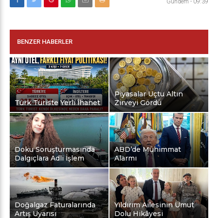
Gündem
-
09:39
BENZER HABERLER
Piyasalar Uçtu Altın
Türk Turiste Yerli İhanet
Zirveyi Gördü
Doku Soruşturmasında
ABD’de Mühimmat
Dalgıçlara Adli İşlem
Alarmı
Doğalgaz Faturalarında
Yıldırım Ailesinin Umut
Artış Uyarısı
Dolu Hikâyesi