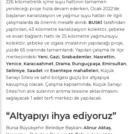
226 kilometrelik içme suyu hattının tamamen
yenileceği proje hızla devam ederken, Ocak 2022’de
başlanan kanalizasyon ve yağmur suyu hatları ile ilgili
çalışmalarda da önemli mesafe alındı.
BUSKİ
tarafından
yaptırılan, 43 kilometre kanalizasyon kolektör, şebeke
ve evsel bağlantı hattı ile 25 kilometre yağmursuyu
kolektör, şebeke ve ızgara imalatının yapılacağı proje,
yüzde 65 oranında tamamlandı. Yapılan çalışma ile ilçe
merkezindeki
Yeni
,
Gazi
,
Sırabademler
,
Nasrettin
,
Yenice
,
Karacaahmet
,
Drama
,
Runguçpaşa
,
Emirsultan
,
Selimiye
,
Saadet
ve
Esentepe mahalleleri
, Küçük
Sanayi Sitesi ve sahil bölgesi güçlü bir altyapıya
kavuşmuş olacak. Çalışma kapsamında, Küçük Sanayi
Sitesi’nin atık sularının arıtma tesisine aktarılmasını
sağlayacak 1 adet terfi merkezi de yapılacak.
“Altyapıyı ihya ediyoruz”
Bursa Büyükşehir Belediye Başkanı
Alinur Aktaş
,