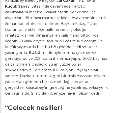
Karacabey Belediye Başkanı
Ali Özkan
ile birlikte
Küçük Sanayi
Sitesi’nde devam eden altyapı
çalışmalarını inceledi. Palyatif tedbirler yerine ilçe
altyapısını dört başı mamur şekilde ihya etmenin derdi
ile hareket ettiklerini belirten Başkan Aktaş, “Tabii
bunun bir miktar ilçe halkına vermiş olduğu
rahatsızlıklar var. Ama inşallah çalışmalar bittiğinde,
ilçenin 50 yıllık altyapı sorununu çözmüş olacağız. En
küçük yağmurda bile bu bölgelerde ciddi sorunlar
yaşanıyordu.
BUSKİ
marifetiyle sorunu çözmemiz
gerekiyordu ve 2021 sonu ihalemizi yapıp, 2022 başında
da çalışmalara başladık. Şu an yüzde 65’ler
seviyesindeyiz. Toplamda 100 milyon lirayı aşan bir
yatırım. Haziran, temmuz gibi bitirmiş olacağız. Altyapı
yatırımları görünen bir hizmet değil ancak bu
gerçekten Karacabey’in geleceğine yapılmış, evladiyelik
bir yatırımdır. Şimdiden ilçemize hayırlı olsun” dedi.
“Gelecek nesilleri