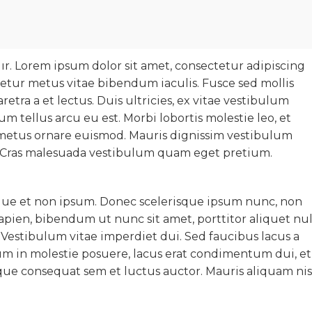
r. Lorem ipsum dolor sit amet, consectetur adipiscing
ctetur metus vitae bibendum iaculis. Fusce sed mollis
etra a et lectus. Duis ultricies, ex vitae vestibulum
tum tellus arcu eu est. Morbi lobortis molestie leo, et
 metus ornare euismod. Mauris dignissim vestibulum
t. Cras malesuada vestibulum quam eget pretium.
.
tique et non ipsum. Donec scelerisque ipsum nunc, non
apien, bibendum ut nunc sit amet, porttitor aliquet nul
s. Vestibulum vitae imperdiet dui. Sed faucibus lacus a
m in molestie posuere, lacus erat condimentum dui, et
ue consequat sem et luctus auctor. Mauris aliquam nis