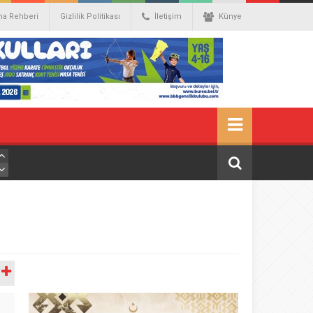
ma Rehberi
Gizlilik Politikası
İletişim
Künye
A