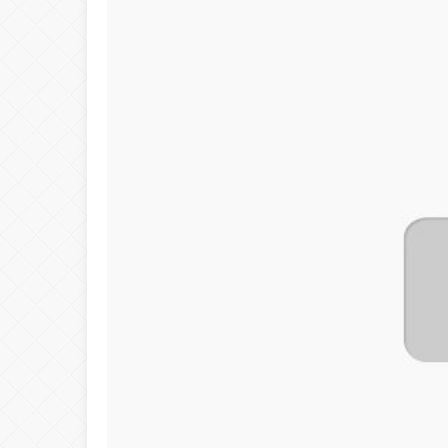
23:41
OKUR GEZER TUR
21:03
Gemlik’ten Gagau
17:35
19 Mayıs Gemlik’t