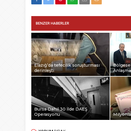
BENZER HABERLER
Elazığ’da tefecilik soruşturması
Bölgesel
derinleşti
Anlaşma
Bursa Dahil 30 İlde DAEŞ
Operasyonu
Milyonla