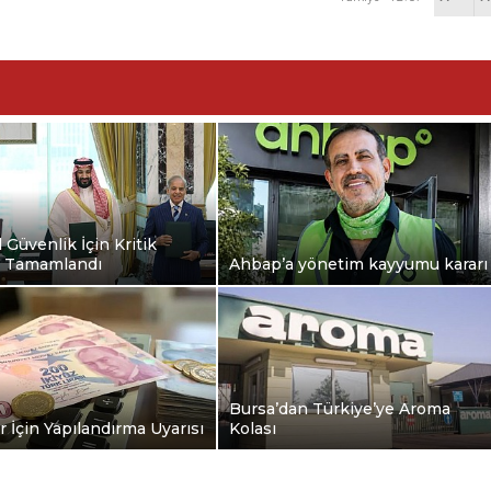
 Güvenlik İçin Kritik
 Tamamlandı
Ahbap’a yönetim kayyumu kararı
Bursa’dan Türkiye’ye Aroma
r İçin Yapılandırma Uyarısı
Kolası