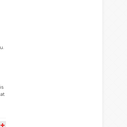
u.
is
 at
A