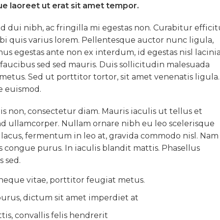
ue laoreet ut erat sit amet tempor.
dui nibh, ac fringilla mi egestas non. Curabitur efficit
i quis varius lorem. Pellentesque auctor nunc ligula,
 egestas ante non ex interdum, id egestas nisl lacinia
faucibus sed sed mauris. Duis sollicitudin malesuada
us. Sed ut porttitor tortor, sit amet venenatis ligula.
e euismod.
s non, consectetur diam. Mauris iaculis ut tellus et
end ullamcorper. Nullam ornare nibh eu leo scelerisque
c lacus, fermentum in leo at, gravida commodo nisl. Nam
s congue purus. In iaculis blandit mattis. Phasellus
s sed.
eque vitae, porttitor feugiat metus.
purus, dictum sit amet imperdiet at
tis, convallis felis hendrerit