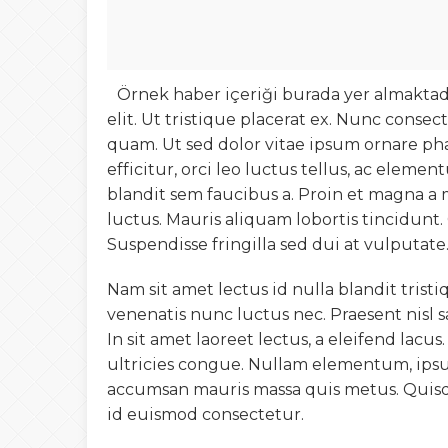
Örnek haber içeriği burada yer almaktadı
elit. Ut tristique placerat ex. Nunc conse
quam. Ut sed dolor vitae ipsum ornare phar
efficitur, orci leo luctus tellus, ac elemen
blandit sem faucibus a. Proin et magna a
luctus. Mauris aliquam lobortis tincidun
Suspendisse fringilla sed dui at vulputate
Nam sit amet lectus id nulla blandit tris
venenatis nunc luctus nec. Praesent nisl s
In sit amet laoreet lectus, a eleifend lacu
ultricies congue. Nullam elementum, ipsu
accumsan mauris massa quis metus. Quisq
id euismod consectetur.