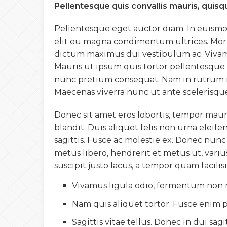
Pellentesque quis convallis mauris, quisq
Pellentesque eget auctor diam. In euismod 
elit eu magna condimentum ultrices. Morb
dictum maximus dui vestibulum ac. Vivamus
Mauris ut ipsum quis tortor pellentesque 
nunc pretium consequat. Nam in rutrum met
Maecenas viverra nunc ut ante scelerisqu
Donec sit amet eros lobortis, tempor mauri
blandit. Duis aliquet felis non urna eleif
sagittis. Fusce ac molestie ex. Donec nun
metus libero, hendrerit et metus ut, variu
suscipit justo lacus, a tempor quam facilisi
Vivamus ligula odio, fermentum non n
Nam quis aliquet tortor. Fusce enim 
Sagittis vitae tellus. Donec in dui sagit