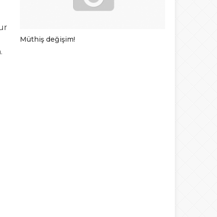
ur
Müthiş değişim!
En komik rek
.