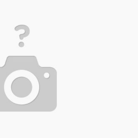
, GEMLİK ÇIKIŞLI KÜLTÜR TURLARINA DEVAM EDİYOR
zya’ya Uzanan Dostluk Köprüsü
e Büyük Coşkuyla Kutlandı