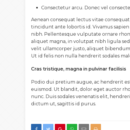
Consectetur arcu. Donec vel consecte
Aenean consequat lectus vitae consequat 
tincidunt ante lobortis id. Vivamus sapie
nibh. Pellentesque vulputate ornare rhonc
aliquet magna, in volutpat nibh ligula sed
velit ullamcorper justo, aliquet bibendum
Ut id felis non nulla hendrerit sodales m
Cras tristique, magna in pulvinar facilisis
Podio dui pretium augue, ac hendrerit est 
euismod. Ut blandit, dolor eget auctor rhonc
nunc. Duis sodales venenatis elit, hendrer
dictum ut, sagittis id purus.