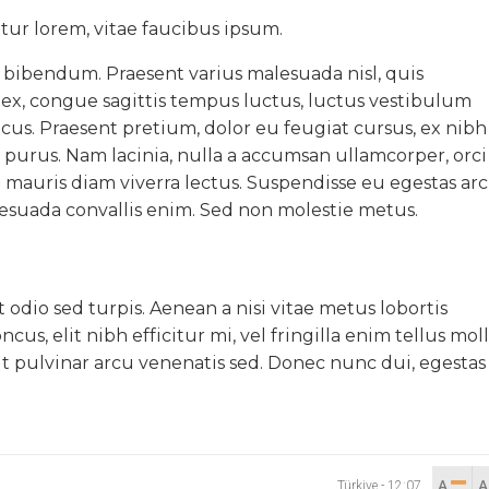
tur lorem, vitae faucibus ipsum.
bibendum. Praesent varius malesuada nisl, quis
n ex, congue sagittis tempus luctus, luctus vestibulum
us. Praesent pretium, dolor eu feugiat cursus, ex nibh
 purus. Nam lacinia, nulla a accumsan ullamcorper, orci
 mauris diam viverra lectus. Suspendisse eu egestas arc
alesuada convallis enim. Sed non molestie metus.
odio sed turpis. Aenean a nisi vitae metus lobortis
us, elit nibh efficitur mi, vel fringilla enim tellus moll
it pulvinar arcu venenatis sed. Donec nunc dui, egestas
Türkiye
-
12:07
A