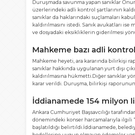
Duruşmada savunma yapan sanıklar Onur Ev
üzerlerindeki adli kontrol şartlarının kaldı
sanıklar da haklarındaki suçlamaları kabul
kaldırılmasını istedi. Sanık avukatları is
ve dosyadaki eksikliklerin giderilmesi y
Mahkeme bazı adli kontrol 
Mahkeme heyeti, ara kararında bilirkişi r
sanıklar hakkında uygulanan yurt dışı çıkı
kaldırılmasına hükmetti.Diğer sanıklar y
karar verildi. Duruşma, bilirkişi raporunu
İddianamede 154 milyon lir
Ankara Cumhuriyet Başsavcılığı tarafınd
dönemindeki konser harcamalarıyla ilgili 
başlatıldığı belirtildi.İddianamede, beled
bedellerine uygun olmayan ödemeler yapı