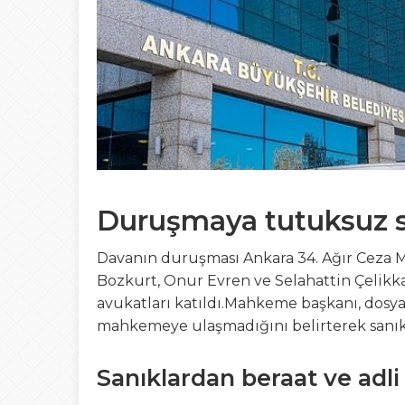
23:41
OKUR GEZER TUR
21:03
Gemlik’ten Gagau
17:35
19 Mayıs Gemlik’t
Duruşmaya tutuksuz san
Davanın duruşması Ankara 34. Ağır Ceza 
Bozkurt, Onur Evren ve Selahattin Çelikka
avukatları katıldı.Mahkeme başkanı, dosy
mahkemeye ulaşmadığını belirterek sanıkl
Sanıklardan beraat ve adli 