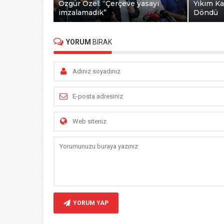
Özgür Özel: “Çerçeve yasayı
Yıkım Ka
imzalamadık”
Döndü
YORUM
BIRAK
YORUM YAP