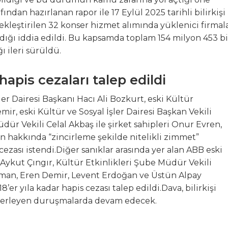
fından hazırlanan rapor ile 17 Eylül 2025 tarihli bilirkişi
ekleştirilen 32 konser hizmet alımında yüklenici firmal
dığı iddia edildi. Bu kapsamda toplam 154 milyon 453 b
ı ileri sürüldü.
apis cezaları talep edildi
er Dairesi Başkanı Hacı Ali Bozkurt, eski Kültür
ir, eski Kültür ve Sosyal İşler Dairesi Başkan Vekili
dür Vekili Celal Akbaş ile şirket sahipleri Onur Evren,
en hakkında “zincirleme şekilde nitelikli zimmet”
 cezası istendi.Diğer sanıklar arasında yer alan ABB eski
 Aykut Çıngır, Kültür Etkinlikleri Şube Müdür Vekili
Akman, Eren Demir, Levent Erdoğan ve Üstün Alpay
er yıla kadar hapis cezası talep edildi.Dava, bilirkişi
ilerleyen duruşmalarda devam edecek.