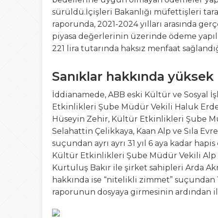
sürüldü.İçişleri Bakanlığı müfettişleri tara
raporunda, 2021-2024 yılları arasında gerç
piyasa değerlerinin üzerinde ödeme yapıl
221 lira tutarında haksız menfaat sağlandığ
Sanıklar hakkında yüksek h
İddianamede, ABB eski Kültür ve Sosyal İşl
Etkinlikleri Şube Müdür Vekili Haluk Erdem
Hüseyin Zehir, Kültür Etkinlikleri Şube Mü
Selahattin Çelikkaya, Kaan Alp ve Sıla Evr
suçundan ayrı ayrı 31 yıl 6 aya kadar hapis
Kültür Etkinlikleri Şube Müdür Vekili Alp
Kurtuluş Bakır ile şirket sahipleri Arda 
hakkında ise “nitelikli zimmet” suçundan 18’
raporunun dosyaya girmesinin ardından 