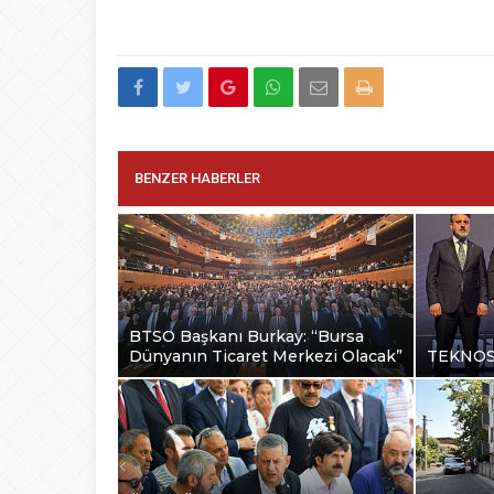
BENZER HABERLER
BTSO Başkanı Burkay: “Bursa
Dünyanın Ticaret Merkezi Olacak”
TEKNOSA