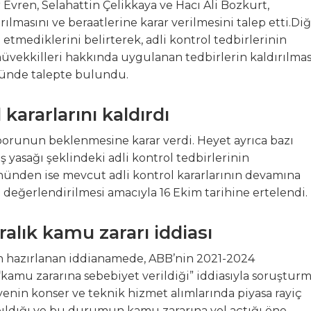
ren, Selahattin Çelikkaya ve Hacı Ali Bozkurt,
rılmasını ve beraatlerine karar verilmesini talep etti.Di
 etmediklerini belirterek, adli kontrol tedbirlerinin
e müvekkilleri hakkında uygulanan tedbirlerin kaldırılmas
önünde talepte bulundu.
kararlarını kaldırdı
aporunun beklenmesine karar verdi. Heyet ayrıca bazı
ş yasağı şeklindeki adli kontrol tedbirlerinin
önünden ise mevcut adli kontrol kararlarının devamına
n değerlendirilmesi amacıyla 16 Ekim tarihine ertelendi.
alık kamu zararı iddiası
an hazırlanan iddianamede, ABB’nin 2021-2024
“kamu zararına sebebiyet verildiği” iddiasıyla soruştur
iyenin konser ve teknik hizmet alımlarında piyasa rayiç
ldığı ve bu durumun kamu zararına yol açtığı öne