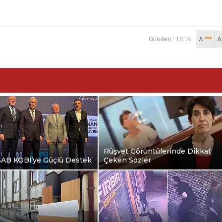
Gündem
-
15:18
A
Rüşvet Görüntülerinde Dikkat
B KOBİ’ye Güçlü Destek
Çeken Sözler