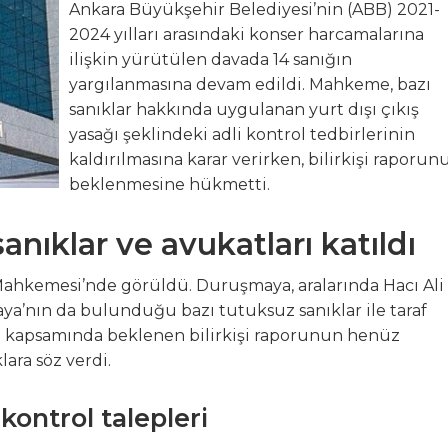
Ankara Büyükşehir Belediyesi’nin (ABB) 2021-
2024 yılları arasındaki konser harcamalarına
, GEMLİK ÇIKIŞLI KÜLTÜR TURLARINA DEVAM EDİYOR
ilişkin yürütülen davada 14 sanığın
yargılanmasına devam edildi. Mahkeme, bazı
zya’ya Uzanan Dostluk Köprüsü
sanıklar hakkında uygulanan yurt dışı çıkış
yasağı şeklindeki adli kontrol tedbirlerinin
e Büyük Coşkuyla Kutlandı
kaldırılmasına karar verirken, bilirkişi raporun
beklenmesine hükmetti.
ıklar ve avukatları katıldı
Mahkemesi’nde görüldü. Duruşmaya, aralarında Hacı Ali
ya’nın da bulunduğu bazı tutuksuz sanıklar ile taraf
a kapsamında beklenen bilirkişi raporunun henüz
ara söz verdi.
kontrol talepleri