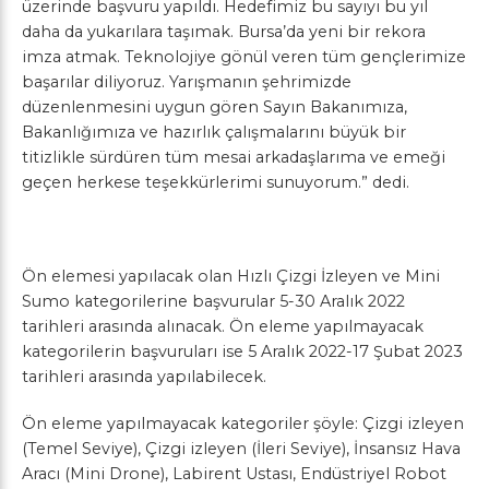
üzerinde başvuru yapıldı. Hedefimiz bu sayıyı bu yıl
daha da yukarılara taşımak. Bursa’da yeni bir rekora
imza atmak. Teknolojiye gönül veren tüm gençlerimize
başarılar diliyoruz.
Yarışmanın şehrimizde
düzenlenmesini uygun gören Sayın Bakanımıza,
Bakanlığımıza ve hazırlık çalışmalarını büyük bir
titizlikle sürdüren tüm mesai arkadaşlarıma ve emeği
geçen herkese teşekkürlerimi sunuyorum.” dedi.
Ön elemesi yapılacak olan Hızlı Çizgi İzleyen ve Mini
Sumo kategorilerine başvurular 5-30 Aralık 2022
tarihleri arasında alınacak. Ön eleme yapılmayacak
kategorilerin başvuruları ise 5 Aralık 2022-17 Şubat 2023
tarihleri arasında yapılabilecek.
Ön eleme yapılmayacak kategoriler şöyle:
Çizgi izleyen
(Temel Seviye)
,
Çizgi izleyen (İleri Seviye)
,
İnsansız Hava
Aracı (Mini Drone)
,
Labirent Ustası
,
Endüstriyel Robot