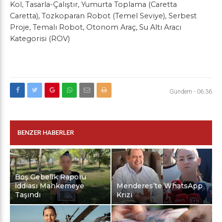
Kol
,
Tasarla-Çalıştır
,
Yumurta Toplama (Caretta
Caretta)
,
Tozkoparan Robot (Temel Seviye)
,
Serbest
Proje
,
Temalı Robot
,
Otonom Araç
,
Su Altı Aracı
Kategorisi (ROV)
Gündem
-
06:36
BENZER HABERLER
Boş Gebelik Raporu
İddiası Mahkemeye
Menderes’te WhatsApp
Taşındı
Krizi