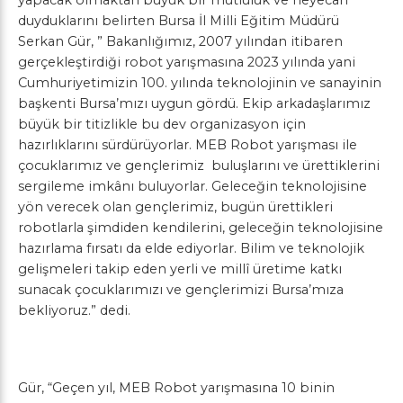
yapacak olmaktan büyük bir mutluluk ve heyecan
duyduklarını belirten Bursa İl Milli Eğitim Müdürü
Serkan Gür,
” Bakanlığımız, 2007 yılından itibaren
gerçekleştirdiği robot yarışmasına 2023 yılında yani
Cumhuriyetimizin 100. yılında teknolojinin ve sanayinin
başkenti Bursa’mızı uygun gördü. Ekip arkadaşlarımız
büyük bir titizlikle bu dev organizasyon için
hazırlıklarını sürdürüyorlar. MEB Robot yarışması ile
çocuklarımız ve gençlerimiz
buluşlarını ve
ürettiklerini
sergileme imkânı buluyorlar. Geleceğin teknolojisine
yön verecek olan gençlerimiz, bugün ürettikleri
robotlarla şimdiden kendilerini, geleceğin teknolojisine
hazırlama fırsatı da elde ediyorlar.
Bilim ve teknolojik
gelişmeleri takip eden yerli ve millî üretime katkı
sunacak çocuklarımızı ve gençlerimizi Bursa’mıza
bekliyoruz.” dedi.
Gür, “Geçen yıl, MEB Robot yarışmasına 10 binin