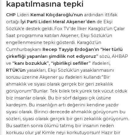
kapatılmasına tepki
CHP
Lideri
Kemal Kılıçdaroğlu’nun
ardından ittifak
ortağı
İyi Parti Lideri Meral Akşener’den
de Ekşi
Sözlük’e destek geldi..Fox TV’de İlker Karagöz’ün Çalar
Saat programına katılan Akşener, Ekşi Sözlük’ün
engellenmesine tepki gösterdi. Karagöz’ün
Cumhurbaşkanı
Recep Tayyip Erdoğan’ın
“Her türlü
çirkefliği yapanları şimdilik not ediyoruz”
sözü, AHBAP
ve
“kanı bozukluk”, “işbirlikçi sefiller”
ifadeleri,
RTÜK’ün
yasakları, Ekşi Sözlük’ün yasaklanmasını
sorusu üzerine Akşener şu ifadeleri kullandı:”Bir
ahmaklık ve siyasi olarak gerçek bir geri zekalılık
görüyorum”Bunlar. Tek bilek tek yürek tek vücut olduk
biz insanlar olarak. Bu bir sörf dalgası çık üstüne
kardeşim. Bu insanlığın artı değerini kendine yazdır
siyasi olarak. Birinci derecede ahmaklık görüyorum bu
sözleri, siyasi olarak gerçek bir geri zekalılık görüyorum.
Bu saatten sonra ölümü tatmış bir insanın neden
korkusu olur ya! Kimle neyi korkutuyorsun! Hazır bir