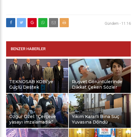
Gündem
-
11:16
BENZER HABERLER
TEKNOSAB KOBİ’ye
Rüşvet Görüntülerinde
Güçlü Destek
Dikkat Çeken Sözler
Özgür Özel: “Çerçeve
Yıkım Kararlı Bina Suç
yasayı imzalamadık”
Yuvasına Döndü