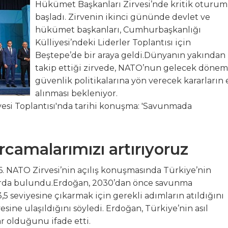
Hükümet Başkanları Zirvesi’nde kritik oturum
başladı. Zirvenin ikinci gününde devlet ve
K 9 Uluslararası Moda Günleri için geri sayım başladı
hükümet başkanları, Cumhurbaşkanlığı
Külliyesi’ndeki Liderler Toplantısı için
, GEMLİK ÇIKIŞLI KÜLTÜR TURLARINA DEVAM EDİYOR
Beştepe’de bir araya geldi.Dünyanın yakından
takip ettiği zirvede, NATO’nun gelecek dönem
zya’ya Uzanan Dostluk Köprüsü
güvenlik politikalarına yön verecek kararların 
alınması bekleniyor.
e Büyük Coşkuyla Kutlandı
amalarımızı artırıyoruz
 NATO Zirvesi’nin açılış konuşmasında Türkiye’nin
larda bulundu.Erdoğan, 2030’dan önce savunma
,5 seviyesine çıkarmak için gerekli adımların atıldığını
sine ulaşıldığını söyledi. Erdoğan, Türkiye’nin asıl
r olduğunu ifade etti.