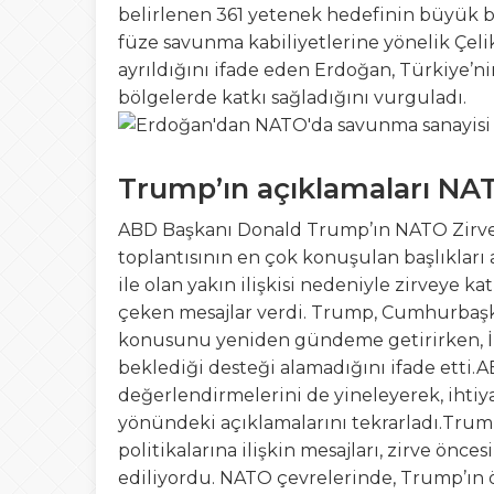
belirlenen 361 yetenek hedefinin büyük 
füze savunma kabiliyetlerine yönelik Çeli
ayrıldığını ifade eden Erdoğan, Türkiye’n
bölgelerde katkı sağladığını vurguladı.
Trump’ın açıklamaları NA
ABD Başkanı Donald Trump’ın NATO Zirvesi 
toplantısının en çok konuşulan başlıklar
ile olan yakın ilişkisi nedeniyle zirveye k
çeken mesajlar verdi. Trump, Cumhurbaşk
konusunu yeniden gündeme getirirken, İran
beklediği desteği alamadığını ifade etti.A
değerlendirmelerini de yineleyerek, ihtiy
yönündeki açıklamalarını tekrarladı.Trum
politikalarına ilişkin mesajları, zirve önc
ediliyordu. NATO çevrelerinde, Trump’ın 