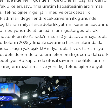
i’nde liderlerin gündemindeki önemli başlıklardan bi
ifak ülkeleri, savunma üretim kapasitesinin artırılması,
sil teknolojilerin geliştirilmesi ve ortak tedarik
k adımları değerlendirecek.Zirvenin ilk gününde
lanan milyarlarca dolarlık yatırım kararları, savunm
lmesi yönünde atılan adımların göstergesi olarak
üttefikleri ile Kanada’nın son 10 yılda savunmaya topl
 bu ülkelerin 2025 yılındaki savunma harcamalarında da
nusu artışın yaklaşık 139 milyar dolarlık ek harcamaya
 önümüzdeki dönemde ülkelerin ekonomik gücünü daha et
edefliyor. Bu kapsamda ulusal savunma politikalarının
üreçlerin azaltılması ve yenilikçi teknolojilere dayalı