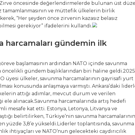
yor.Zirve öncesinde değerlendirmelerde bulunan üst düz
z tamamlanmasının ve müttefik ülkelerin birlik
rek, “Her şeyden önce zirvenin kazasız belasız
bilmesi gerekiyor” ifadelerini kullandı.
 harcamaları gündemin ilk
 göreve başlamasının ardından NATO içinde savunma
n öncelikli gündem başlıklarından biri haline geldi.2025
 üyesi ülkeler, savunma harcamalarının gayrisafi yurt 
rılması konusunda anlaşmaya varmıştı. Ankara’daki liderl
kelerin attığı adımlar, mevcut durum ve verilen
ği ele alınacak.Savunma harcamalarında artış hedefi
i mesafe kat etti. Estonya, Letonya, Litvanya ve
aştığı belirtilirken, Türkiye’nin savunma harcamalarını
den yüzde 3,8’e yükseldi.Liderler toplantısında, savunma
lik ihtiyaçları ve NATO’nun gelecekteki caydırıcılık