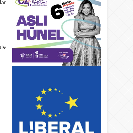
lar
ele