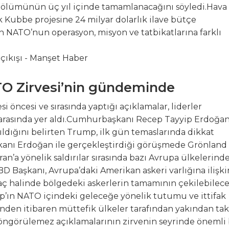
bölümünün üç yıl içinde tamamlanacağını söyledi.Hava
k Kubbe projesine 24 milyar dolarlık ilave bütçe
in NATO’nun operasyon, misyon ve tatbikatlarına farklı
TO Zirvesi’nin gündeminde
öncesi ve sırasında yaptığı açıklamalar, liderler
ı arasında yer aldı.Cumhurbaşkanı Recep Tayyip Erdoğa
atıldığını belirten Trump, ilk gün temaslarında dikkat
anı Erdoğan ile gerçekleştirdiği görüşmede Grönland
’a yönelik saldırılar sırasında bazı Avrupa ülkelerind
BD Başkanı, Avrupa’daki Amerikan askeri varlığına ilişki
aç halinde bölgedeki askerlerin tamamının çekilebilec
p’ın NATO içindeki geleceğe yönelik tutumu ve ittifak
esinden itibaren müttefik ülkeler tarafından yakından ta
öngörülemez açıklamalarının zirvenin seyrinde önemli 