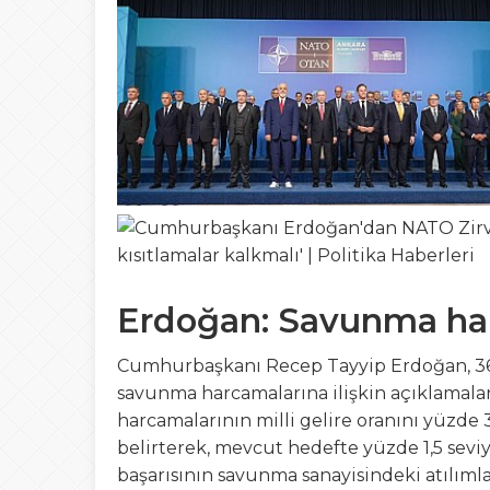
12:20
Bursa Fashion WEE
23:41
OKUR GEZER TUR
21:03
Gemlik’ten Gagau
17:35
19 Mayıs Gemlik’t
Erdoğan: Savunma harc
Cumhurbaşkanı Recep Tayyip Erdoğan, 36.
savunma harcamalarına ilişkin açıklama
harcamalarının milli gelire oranını yüzde 3
belirterek, mevcut hedefte yüzde 1,5 seviye
başarısının savunma sanayisindeki atılımla