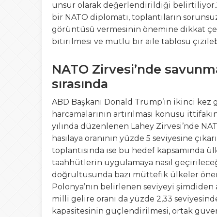
unsur olarak değerlendirildiği belirtili
bir NATO diplomatı, toplantıların sorunsu
görüntüsü vermesinin önemine dikkat çeke
bitirilmesi ve mutlu bir aile tablosu çizile
NATO Zirvesi’nde savunma
sırasında
ABD Başkanı Donald Trump’ın ikinci kez
harcamalarının artırılması konusu ittifakı
yılında düzenlenen Lahey Zirvesi’nde NATO
hasılaya oranının yüzde 5 seviyesine çıka
toplantısında ise bu hedef kapsamında ül
taahhütlerin uygulamaya nasıl geçirilece
doğrultusunda bazı müttefik ülkeler öneml
Polonya’nın belirlenen seviyeyi şimdiden 
milli gelire oranı da yüzde 2,33 seviyesin
kapasitesinin güçlendirilmesi, ortak güven