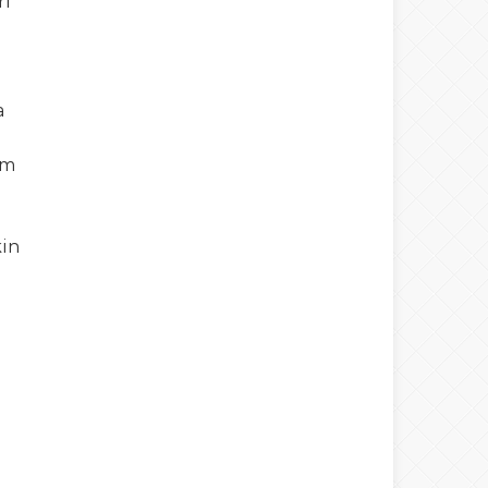
ri
a
am
kin