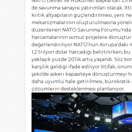
NATO Devlet ve Hükümet Başkanları Zirves
de savunma sanayisi yatırımları olacak. İtt
kritik altyapıların güçlendirilmesi, yeni ne
mekanizmalarının oluşturulmasına yöneli
düzenlenen NATO Savunma Forumu’nda açık
harcamalarının somut projelere dönüştürü
değerlendiriliyor.NATO’nun Avrupa’daki m
1,2 trilyon dolar harcadığı belirtilirken,
yaklaşık yüzde 20’lik artış yaşandı. Söz ko
karşılık geldiği ifade ediliyor.İttifak,
şekilde askeri kapasiteye dönüştürmeyi h
daha uyumlu hale getirilmesi, bürokratik s
çözümlerin desteklenmesi planlanıyor.