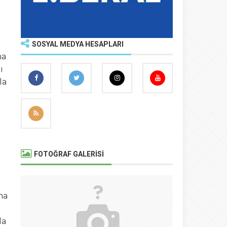
SOSYAL MEDYA HESAPLARI
ma
ı
la
FOTOĞRAF GALERİSİ
a
ma
da