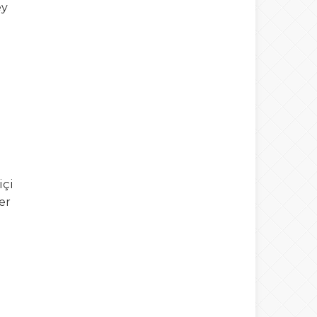
ey
içi
er
n