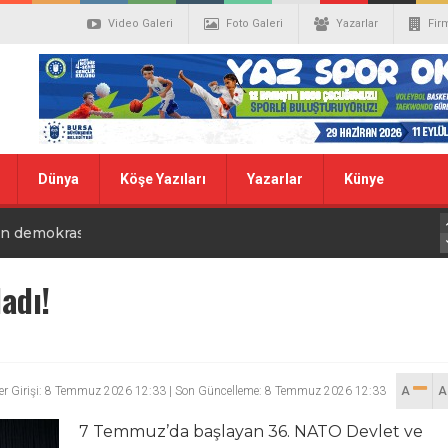
Video Galeri
Foto Galeri
Yazarlar
Fir
Dünya
Köşe Yazıları
Yazarlar
Künye
r Cemiyeti’nden 24 Temmuz Açıklaması: “24 Temmuz, Basın
sın demokrasinin güvencesidir
mgesi”
ek Yasası için tarihi hamle
adı!
i Sivas’ta Buluştu
 EMEĞİ FESTİVALİ GÖRKEMLİ BİR AÇILIŞLA BAŞLADI
er Girişi: 8 Temmuz 2026 12:33 | Son Güncelleme: 8 Temmuz 2026 12:33
A
7 Temmuz’da başlayan 36. NATO Devlet ve
RELER BİBA VE VARANK’TAN