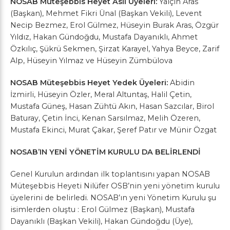
NOSAB Müteşebbis Heyet Asıl Üyeleri:
Yalçın Aras
(Başkan), Mehmet Fikri Ünal (Başkan Vekili), Levent
Necip Bezmez, Erol Gülmez, Hüseyin Burak Aras, Özgür
Yıldız, Hakan Gündoğdu, Mustafa Dayanıklı, Ahmet
Özkılıç, Şükrü Sekmen, Şirzat Karayel, Yahya Beyce, Zarif
Alp, Hüseyin Yılmaz ve Hüseyin Zümbülova
NOSAB Müteşebbis Heyet Yedek Üyeleri:
Abidin
İzmirli, Hüseyin Özler, Meral Altuntaş, Halil Çetin,
Mustafa Güneş, Hasan Zühtü Akın, Hasan Sazcılar, Birol
Baturay, Çetin İnci, Kenan Sarsılmaz, Melih Özeren,
Mustafa Ekinci, Murat Çakar, Şeref Patır ve Münir Özgat
NOSAB’IN YENİ YÖNETİM KURULU DA BELİRLENDİ
Genel Kurulun ardından ilk toplantısını yapan NOSAB
Müteşebbis Heyeti Nilüfer OSB’nin yeni yönetim kurulu
üyelerini de belirledi. NOSAB’ın yeni Yönetim Kurulu şu
isimlerden oluştu : Erol Gülmez (Başkan), Mustafa
Dayanıklı (Başkan Vekili), Hakan Gündoğdu (Üye),