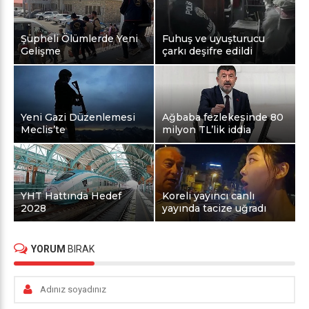
Şüpheli Ölümlerde Yeni
Fuhuş ve uyuşturucu
Gelişme
çarkı deşifre edildi
Yeni Gazi Düzenlemesi
Ağbaba fezlekesinde 80
Meclis’te
milyon TL’lik iddia
YHT Hattında Hedef
Koreli yayıncı canlı
2028
yayında tacize uğradı
YORUM
BIRAK