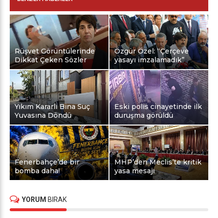
Rüşvet Görüntülerinde
Özgür Özel: “Çerçeve
Dikkat Çeken Sözler
yasayı imzalamadık”
Yıkım Kararlı Bina Suç
Eski polis cinayetinde ilk
Yuvasına Döndü
duruşma görüldü
Fenerbahçe’de bir
MHP’den Meclis’te kritik
bomba daha!
yasa mesajı
YORUM
BIRAK