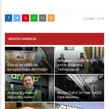
Gündem
-
16:18
BENZER HABERLER
Bölgesel Güvenlik İçin
Elazığ’da tefecilik
Kritik Anlaşma
soruşturması derinleşti
Tamamlandı
Ahbap’a yönetim
Bursa Dahil 30 İlde DAEŞ
kayyumu kararı
Operasyonu