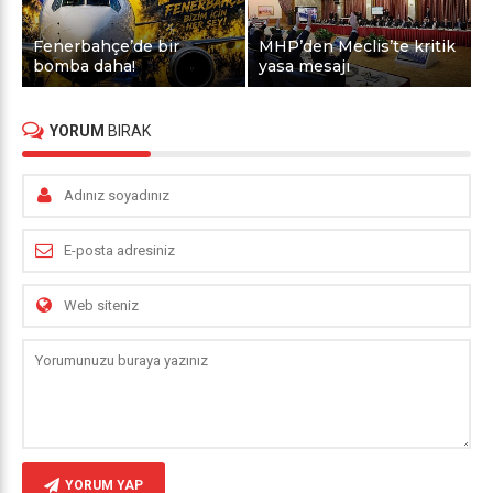
Fenerbahçe’de bir
MHP’den Meclis’te kritik
bomba daha!
yasa mesajı
YORUM
BIRAK
YORUM YAP