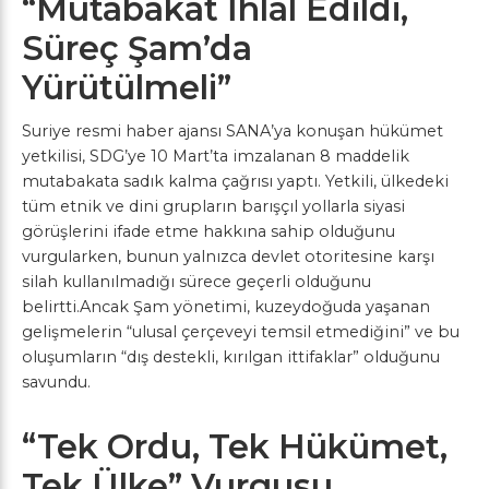
“Mutabakat İhlal Edildi,
Süreç Şam’da
Yürütülmeli”
Suriye resmi haber ajansı SANA’ya konuşan hükümet
yetkilisi, SDG’ye 10 Mart’ta imzalanan 8 maddelik
mutabakata sadık kalma çağrısı yaptı. Yetkili, ülkedeki
tüm etnik ve dini grupların barışçıl yollarla siyasi
görüşlerini ifade etme hakkına sahip olduğunu
vurgularken, bunun yalnızca devlet otoritesine karşı
silah kullanılmadığı sürece geçerli olduğunu
belirtti.Ancak Şam yönetimi, kuzeydoğuda yaşanan
gelişmelerin “ulusal çerçeveyi temsil etmediğini” ve bu
oluşumların “dış destekli, kırılgan ittifaklar” olduğunu
savundu.
“Tek Ordu, Tek Hükümet,
Tek Ülke” Vurgusu