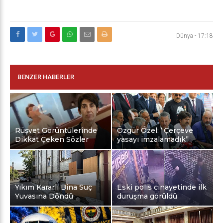
Dünya
-
17:18
BENZER HABERLER
Rüşvet Görüntülerinde
Özgür Özel: “Çerçeve
Dikkat Çeken Sözler
yasayı imzalamadık”
Yıkım Kararlı Bina Suç
Eski polis cinayetinde ilk
Yuvasına Döndü
duruşma görüldü