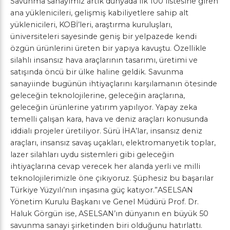
Savunma sanayimiz artık dünyada ilk 100 listesine giren
ana yüklenicileri, gelişmiş kabiliyetlere sahip alt
yüklenicileri, KOBİ’leri, araştırma kuruluşları,
üniversiteleri sayesinde geniş bir yelpazede kendi
özgün ürünlerini üreten bir yapıya kavuştu. Özellikle
silahlı insansız hava araçlarının tasarımı, üretimi ve
satışında öncü bir ülke haline geldik. Savunma
sanayiinde bugünün ihtiyaçlarını karşılamanın ötesinde
geleceğin teknolojilerine, geleceğin araçlarına,
geleceğin ürünlerine yatırım yapılıyor. Yapay zeka
temelli çalışan kara, hava ve deniz araçları konusunda
iddialı projeler üretiliyor. Sürü İHA’lar, insansız deniz
araçları, insansız savaş uçakları, elektromanyetik toplar,
lazer silahları uydu sistemleri gibi geleceğin
ihtiyaçlarına cevap verecek her alanda yerli ve milli
teknolojilerimizle öne çıkıyoruz. Şüphesiz bu başarılar
Türkiye Yüzyılı’nın inşasına güç katıyor.”ASELSAN
Yönetim Kurulu Başkanı ve Genel Müdürü Prof. Dr.
Haluk Görgün ise, ASELSAN’ın dünyanın en büyük 50
savunma sanayi şirketinden biri olduğunu hatırlattı.