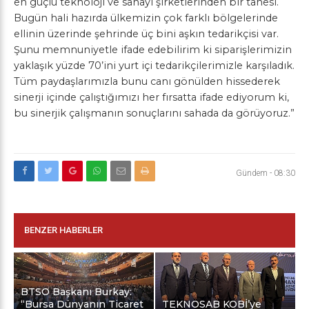
en güçlü teknoloji ve sanayi şirketlerinden bir tanesi.
Bugün hali hazırda ülkemizin çok farklı bölgelerinde
ellinin üzerinde şehrinde üç bini aşkın tedarikçisi var.
Şunu memnuniyetle ifade edebilirim ki siparişlerimizin
yaklaşık yüzde 70’ini yurt içi tedarikçilerimizle karşıladık.
Tüm paydaşlarımızla bunu canı gönülden hissederek
sinerji içinde çalıştığımızı her fırsatta ifade ediyorum ki,
bu sinerjik çalışmanın sonuçlarını sahada da görüyoruz.”
Gündem
-
08:30
BENZER HABERLER
BTSO Başkanı Burkay:
“Bursa Dünyanın Ticaret
TEKNOSAB KOBİ’ye