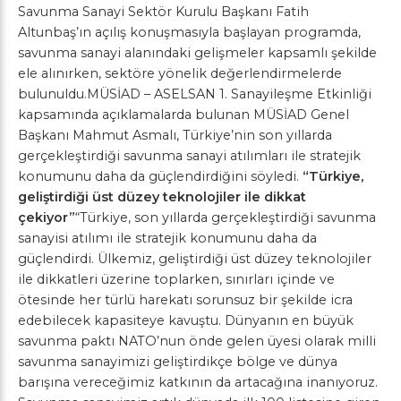
Savunma Sanayi Sektör Kurulu Başkanı Fatih
Altunbaş’ın açılış konuşmasıyla başlayan programda,
savunma sanayi alanındaki gelişmeler kapsamlı şekilde
ele alınırken, sektöre yönelik değerlendirmelerde
bulunuldu.MÜSİAD – ASELSAN 1. Sanayileşme Etkinliği
kapsamında açıklamalarda bulunan MÜSİAD Genel
Başkanı Mahmut Asmalı, Türkiye’nin son yıllarda
gerçekleştirdiği savunma sanayi atılımları ile stratejik
konumunu daha da güçlendirdiğini söyledi.
“Türkiye,
geliştirdiği üst düzey teknolojiler ile dikkat
çekiyor”
“Türkiye, son yıllarda gerçekleştirdiği savunma
sanayisi atılımı ile stratejik konumunu daha da
güçlendirdi. Ülkemiz, geliştirdiği üst düzey teknolojiler
ile dikkatleri üzerine toplarken, sınırları içinde ve
ötesinde her türlü harekatı sorunsuz bir şekilde icra
edebilecek kapasiteye kavuştu. Dünyanın en büyük
savunma paktı NATO’nun önde gelen üyesi olarak milli
savunma sanayimizi geliştirdikçe bölge ve dünya
barışına vereceğimiz katkının da artacağına inanıyoruz.