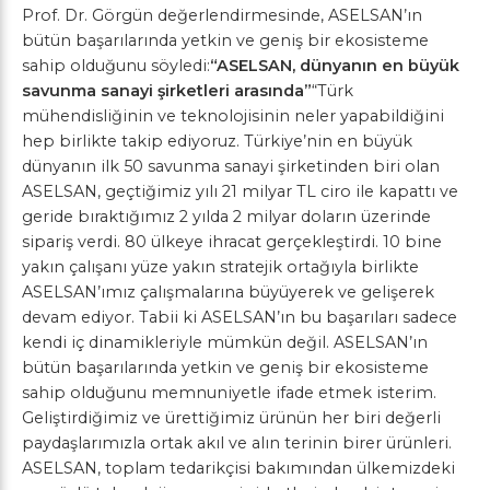
Prof. Dr. Görgün değerlendirmesinde, ASELSAN’ın
bütün başarılarında yetkin ve geniş bir ekosisteme
sahip olduğunu söyledi:
“ASELSAN, dünyanın en büyük
savunma sanayi şirketleri arasında”
“Türk
mühendisliğinin ve teknolojisinin neler yapabildiğini
hep birlikte takip ediyoruz. Türkiye’nin en büyük
dünyanın ilk 50 savunma sanayi şirketinden biri olan
ASELSAN, geçtiğimiz yılı 21 milyar TL ciro ile kapattı ve
geride bıraktığımız 2 yılda 2 milyar doların üzerinde
sipariş verdi. 80 ülkeye ihracat gerçekleştirdi. 10 bine
yakın çalışanı yüze yakın stratejik ortağıyla birlikte
ASELSAN’ımız çalışmalarına büyüyerek ve gelişerek
devam ediyor. Tabii ki ASELSAN’ın bu başarıları sadece
kendi iç dinamikleriyle mümkün değil. ASELSAN’ın
bütün başarılarında yetkin ve geniş bir ekosisteme
sahip olduğunu memnuniyetle ifade etmek isterim.
Geliştirdiğimiz ve ürettiğimiz ürünün her biri değerli
paydaşlarımızla ortak akıl ve alın terinin birer ürünleri.
ASELSAN, toplam tedarikçisi bakımından ülkemizdeki