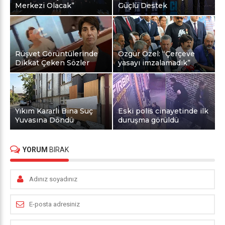
Merkezi Olacak”
Güçlü Destek
Rüşvet Görüntülerinde
Özgür Özel: “Çerçeve
Dikkat Çeken Sözler
yasayı imzalamadık”
Yıkım Kararlı Bina Suç
Eski polis cinayetinde ilk
Yuvasına Döndü
duruşma görüldü
YORUM
BIRAK