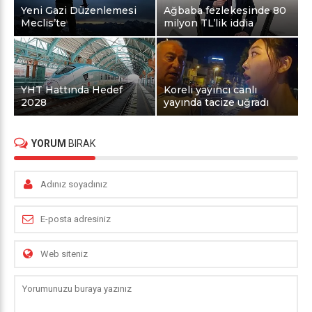
Yeni Gazi Düzenlemesi
Ağbaba fezlekesinde 80
Meclis’te
milyon TL’lik iddia
YHT Hattında Hedef
Koreli yayıncı canlı
2028
yayında tacize uğradı
YORUM
BIRAK