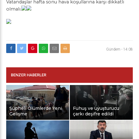
Vatandaşlar hafta sonu hava koşullarına karşı dikkatli
olmalı.
Gündem
-
14:08
BENZER HABERLER
Şüpheli Ölümlerde Yeni
Fuhuş ve uyuşturucu
Gelişme
çarkı deşifre edildi