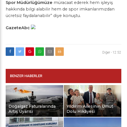
Spor Müdürlüğümüze
müracaat ederek hem işleyiş
hakkında bilgi alabilir hem de spor imkanlarımızdan
ücretsiz faydalanabilir” diye konuştu.
GazeteAbc
Diğer
-
12:52
BENZER HABERLER
Doğalgaz Faturalarında
Yıldırım Ailesinin Umut
Artış Uyarısı
Dolu Hikâyesi