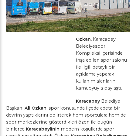
Özkan
, Karacabey
Belediyespor
Kompleksi içerisinde
inşa edilen spor salonu
ile ilgili detaylı bir
açıklama yaparak
kullanım alanlarını
kamuoyuyla paylaştı.
Karacabey
Belediye
Başkanı
Ali Özkan
, spor konusunda ilçede adeta bir
devrim yaptıklarını belirterek hem sporculara hem de
spor merkezlerine gösterdikleri özen ile bugün
binlerce
Karacabeylinin
modern koşullarda spor
yaptığının altını çizdi. Özkan,
Karacabey Belediyespor