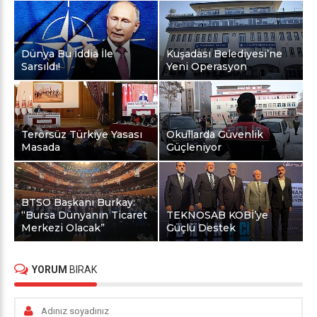
Dünya Bu İddia İle
Kuşadası Belediyesi’ne
Sarsıldı!
Yeni Operasyon
Terörsüz Türkiye Yasası
Okullarda Güvenlik
Masada
Güçleniyor
BTSO Başkanı Burkay:
“Bursa Dünyanın Ticaret
TEKNOSAB KOBİ’ye
Merkezi Olacak”
Güçlü Destek
YORUM
BIRAK