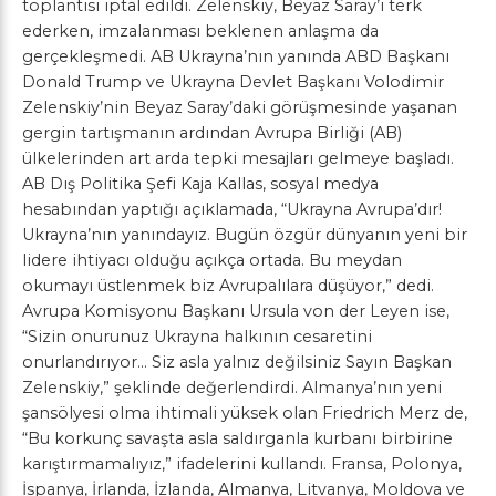
toplantısı iptal edildi. Zelenskiy, Beyaz Saray’ı terk
ederken, imzalanması beklenen anlaşma da
gerçekleşmedi. AB Ukrayna’nın yanında ABD Başkanı
Donald Trump ve Ukrayna Devlet Başkanı Volodimir
Zelenskiy’nin Beyaz Saray’daki görüşmesinde yaşanan
gergin tartışmanın ardından Avrupa Birliği (AB)
ülkelerinden art arda tepki mesajları gelmeye başladı.
AB Dış Politika Şefi Kaja Kallas, sosyal medya
hesabından yaptığı açıklamada, “Ukrayna Avrupa’dır!
Ukrayna’nın yanındayız. Bugün özgür dünyanın yeni bir
lidere ihtiyacı olduğu açıkça ortada. Bu meydan
okumayı üstlenmek biz Avrupalılara düşüyor,” dedi.
Avrupa Komisyonu Başkanı Ursula von der Leyen ise,
“Sizin onurunuz Ukrayna halkının cesaretini
onurlandırıyor… Siz asla yalnız değilsiniz Sayın Başkan
Zelenskiy,” şeklinde değerlendirdi. Almanya’nın yeni
şansölyesi olma ihtimali yüksek olan Friedrich Merz de,
“Bu korkunç savaşta asla saldırganla kurbanı birbirine
karıştırmamalıyız,” ifadelerini kullandı. Fransa, Polonya,
İspanya, İrlanda, İzlanda, Almanya, Litvanya, Moldova ve