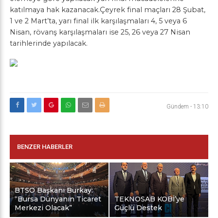
katılmaya hak kazanacak.Çeyrek final maçları 28 Şubat,
1 ve 2 Mart’ta, yarı final ilk karşılaşmaları 4, 5 veya 6
Nisan, rövanş karşılaşmaları ise 25, 26 veya 27 Nisan
tarihlerinde yapılacak.
Gündem
-
13:10
BENZER HABERLER
BTSO Başkanı Burkay:
“Bursa Dünyanın Ticaret
TEKNOSAB KOBİ’ye
Merkezi Olacak”
Güçlü Destek