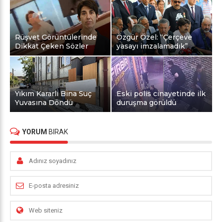
Rüşvet Görüntülerinde
Özgür Özel: “Çerçeve
Dikkat Çeken Sözler
yasayı imzalamadık”
Yıkım Kararlı Bina Suç
Eski polis cinayetinde ilk
Yuvasına Döndü
duruşma görüldü
YORUM
BIRAK