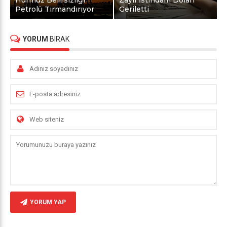
Hürmüz Belirsizliği
Zayıf İstihdam Doları
Petrolü Tırmandırıyor
Geriletti
YORUM
BIRAK
YORUM YAP