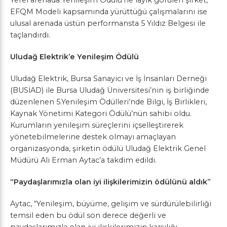
Yerel arenada Yenileşim Ödülü’ne layık görülen şirket,
EFQM Modeli kapsamında yürüttüğü çalışmalarını ise
ulusal arenada üstün performansta 5 Yıldız Belgesi ile
taçlandırdı.
Uludağ Elektrik’e Yenileşim Ödülü
Uludağ Elektrik, Bursa Sanayici ve İş İnsanları Derneği
(BUSİAD) ile Bursa Uludağ Üniversitesi’nin iş birliğinde
düzenlenen 5.Yenileşim Ödülleri’nde Bilgi, İş Birlikleri,
Kaynak Yönetimi Kategori Ödülü’nün sahibi oldu.
Kurumların yenileşim süreçlerini içselleştirerek
yönetebilmelerine destek olmayı amaçlayan
organizasyonda, şirketin ödülü Uludağ Elektrik Genel
Müdürü Ali Erman Aytac’a takdim edildi.
“Paydaşlarımızla olan iyi ilişkilerimizin ödülünü aldık”
Aytac, “Yenileşim, büyüme, gelişim ve sürdürülebilirliği
temsil eden bu ödül son derece değerli ve