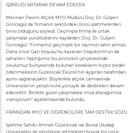
İŞBİRLİĞİ ARTARAK DEVAM EDECEK
Mennan Pasinli Atçılık MYO Müdürü Doç. Dr. Gülşen
Goncagül de firmanın sektördeki öncü işletmelerden
birisi olduğunu söyledi. Geçmişte firma ile ortak
çalışmalar yürüttüklerini kaydeden Doç. Dr. Gülşen
Goncagül; “Firmamız geçmişte bir tayımızı satın almıştı.
Daha önce Gazi Koşusu’nu kazanan Graystorm’un da
sahipleri. Yaptığımız bu protokol çerçevesinde
okulumuz bünyesinde bulunan kısrakların hiçbir bedel
ödenmeksizin Güzelocak Ekürisi’nin aygırları tarafından
aşımı sağlanacaktır. Böylelikle atçılık camiasında
Üniversitenin yetiştiricilik yönüyle de destekleri devam
edecektir. Birlikte güzel çalışmalara imza atacağımıza
inanıyorum” açıklamasında bulundu.
FİRMADAN MYO VE ÖĞRENCİLERE TAM DESTEK SÖZÜ
İşletme Sahibi Ahmet Güzelocak ise Bursa Uludağ
Üniversitesi ile işbirliğine gitmekten büyük bir onur