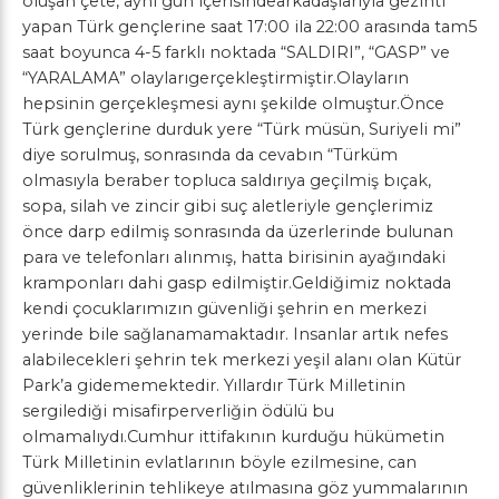
oluşan çete, aynı gün içerisindearkadaşlarıyla gezinti
yapan Türk gençlerine saat 17:00 ila 22:00 arasında tam5
saat boyunca 4-5 farklı noktada “SALDIRI”, “GASP” ve
“YARALAMA” olaylarıgerçekleştirmiştir.Olayların
hepsinin gerçekleşmesi aynı şekilde olmuştur.Önce
Türk gençlerine durduk yere “Türk müsün, Suriyeli mi”
diye sorulmuş, sonrasında da cevabın “Türküm
olmasıyla beraber topluca saldırıya geçilmiş bıçak,
sopa, silah ve zincir gibi suç aletleriyle gençlerimiz
önce darp edilmiş sonrasında da üzerlerinde bulunan
para ve telefonları alınmış, hatta birisinin ayağındaki
kramponları dahi gasp edilmiştir.Geldiğimiz noktada
kendi çocuklarımızın güvenliği şehrin en merkezi
yerinde bile sağlanamamaktadır. Insanlar artık nefes
alabilecekleri şehrin tek merkezi yeşil alanı olan Kütür
Park’a gidememektedir. Yıllardır Türk Milletinin
sergilediği misafirperverliğin ödülü bu
olmamalıydı.Cumhur ittifakının kurduğu hükümetin
Türk Milletinin evlatlarının böyle ezilmesine, can
güvenliklerinin tehlikeye atılmasına göz yummalarının