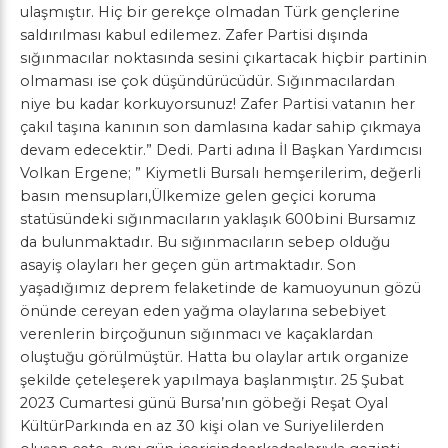
ulaşmıştır. Hiç bir gerekçe olmadan Türk gençlerine
saldırılması kabul edilemez. Zafer Partisi dışında
sığınmacılar noktasında sesini çıkartacak hiçbir partinin
olmaması ise çok düşündürücüdür. Sığınmacılardan
niye bu kadar korkuyorsunuz! Zafer Partisi vatanın her
çakıl taşına kanının son damlasına kadar sahip çıkmaya
devam edecektir.” Dedi. Parti adına İl Başkan Yardımcısı
Volkan Ergene; ” Kiymetli Bursalı hemşerilerim, değerli
basın mensupları,Ülkemize gelen geçici koruma
statüsündeki sığınmacıların yaklaşık 600bini Bursamız
da bulunmaktadır. Bu sığınmacıların sebep olduğu
asayiş olayları her geçen gün artmaktadır. Son
yaşadığımız deprem felaketinde de kamuoyunun gözü
önünde cereyan eden yağma olaylarına sebebiyet
verenlerin birçoğunun sığınmacı ve kaçaklardan
oluştuğu görülmüştür. Hatta bu olaylar artık organize
şekilde çeteleşerek yapılmaya başlanmıştır. 25 Şubat
2023 Cumartesi günü Bursa’nın göbeği Reşat Oyal
KültürParkında en az 30 kişi olan ve Suriyelilerden