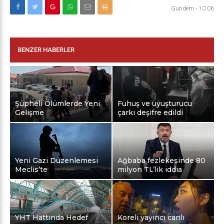
Gündem
-
10:06
BENZER HABERLER
Şüpheli Ölümlerde Yeni
Fuhuş ve uyuşturucu
Gelişme
çarkı deşifre edildi
Yeni Gazi Düzenlemesi
Ağbaba fezlekesinde 80
Meclis’te
milyon TL’lik iddia
YHT Hattında Hedef
Koreli yayıncı canlı