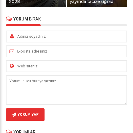
2028
yayında tacize uğradı
YORUM
BIRAK
YORUM YAP
YORUMLAR