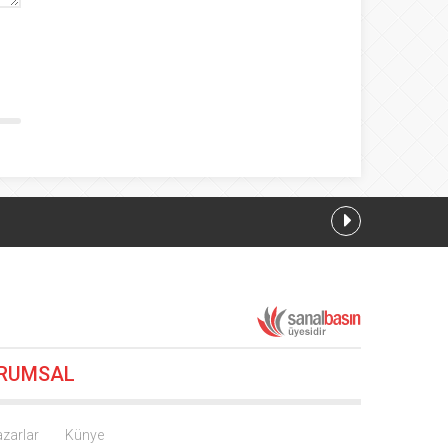
23
RUMSAL
zarlar
Künye