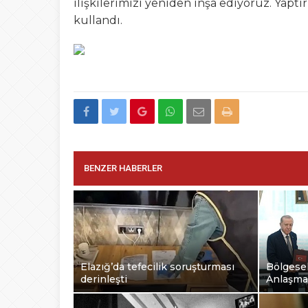
ilişkilerimizi yeniden inşa ediyoruz. Yaptır
kullandı.
BENZER HABERLER
Elazığ’da tefecilik soruşturması
Bölgesel
derinleşti
Anlaşma