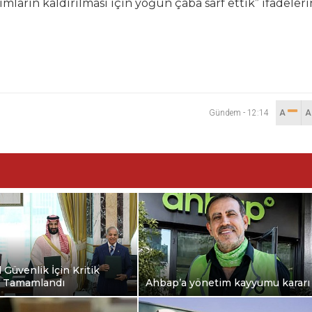
ımların kaldırılması için yoğun çaba sarf ettik” ifadeleri
Gündem
-
12:14
A
 Güvenlik İçin Kritik
 Tamamlandı
Ahbap’a yönetim kayyumu kararı