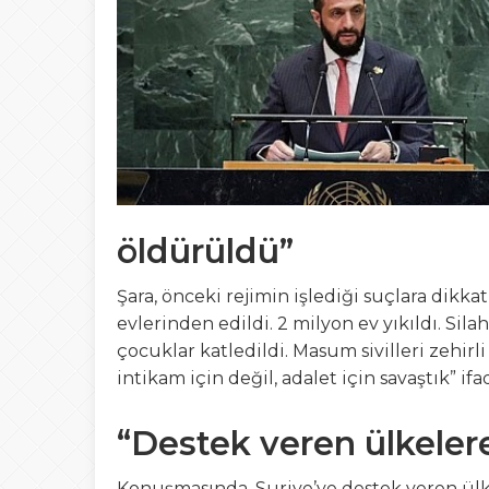
16:44
GEMLİK’TE AŞU
12:20
Bursa Fashion WEE
23:41
OKUR GEZER TUR
21:03
Gemlik’ten Gagau
öldürüldü”
17:35
19 Mayıs Gemlik’t
Şara, önceki rejimin işlediği suçlara dikk
evlerinden edildi. 2 milyon ev yıkıldı. Silah
çocuklar katledildi. Masum sivilleri zehirl
intikam için değil, adalet için savaştık” ifa
“Destek veren ülkeler
Konuşmasında, Suriye’ye destek veren ülke