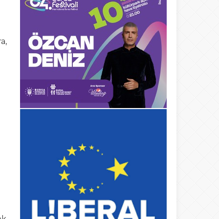
a,
k,