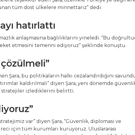
unan tüm dost ülkelere minnettarız” dedi.
ayı hatırlattı
ırmazlık anlaşmasına bağlılıklarını yineledi. “Bu doğrult
areket etmesini temenni ediyoruz” şeklinde konuştu.
 çözülmeli”
en Şara, bu politikaların halkı cezalandırdığını savundu
rımlar kaldırılmalı” diyen Şara, yeni dönemde güvenlik
atejiler izlediklerini belirtti.
diyoruz”
ratejimiz var” diyen Şara, “Güvenlik, diplomasi ve
reci için tüm kurumları kuruyoruz. Uluslararası