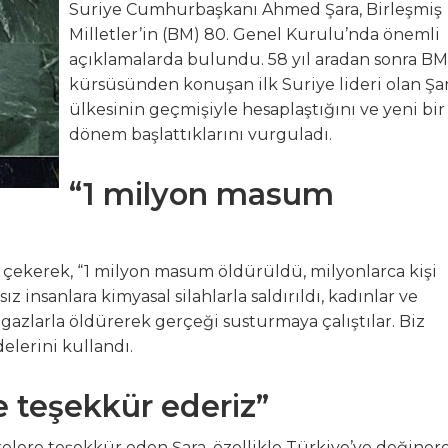
Suriye Cumhurbaşkanı Ahmed Şara, Birleşmiş
RELER BİBA VE VARANK’TAN
Milletler’in (BM) 80. Genel Kurulu’nda önemli
açıklamalarda bulundu. 58 yıl aradan sonra BM
K 9 Uluslararası Moda Günleri için geri sayım başladı
kürsüsünden konuşan ilk Suriye lideri olan Şar
ülkesinin geçmişiyle hesaplaştığını ve yeni bir
, GEMLİK ÇIKIŞLI KÜLTÜR TURLARINA DEVAM EDİYOR
dönem başlattıklarını vurguladı.
zya’ya Uzanan Dostluk Köprüsü
“1 milyon masum
e Büyük Coşkuyla Kutlandı
at çekerek, “1 milyon masum öldürüldü, milyonlarca kişi
sız insanlara kimyasal silahlarla saldırıldı, kadınlar ve
i gazlarla öldürerek gerçeği susturmaya çalıştılar. Biz
delerini kullandı.
e teşekkür ederiz”
lere teşekkür eden Şara, özellikle Türkiye’ye değinere