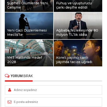
Şüpheli Ölümlerde Yeni
Fuhuş ve uyuşturucu
Gelişme
çarkı deşifre edildi
Yeni Gazi Düzenlemesi
Ağbaba fezlekesinde 80
Meclis’te
milyon TL’lik iddia
YHT Hattında Hedef
Koreli yayıncı canlı
2028
yayında tacize uğradı
YORUM
BIRAK