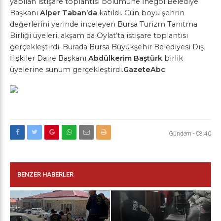
yapılan istişare toplantısı bölümüne İnegöl Belediye
Başkanı
Alper Taban’da
katıldı. Gün boyu şehrin
değerlerini yerinde inceleyen Bursa Turizm Tanıtma
Birliği üyeleri, akşam da Oylat’ta istişare toplantısı
gerçekleştirdi. Burada Bursa Büyükşehir Belediyesi Dış
İlişkiler Daire Başkanı
Abdülkerim Baştürk
birlik
üyelerine sunum gerçekleştirdi.
GazeteAbc
Gündem
-
08:40
BENZER HABERLER