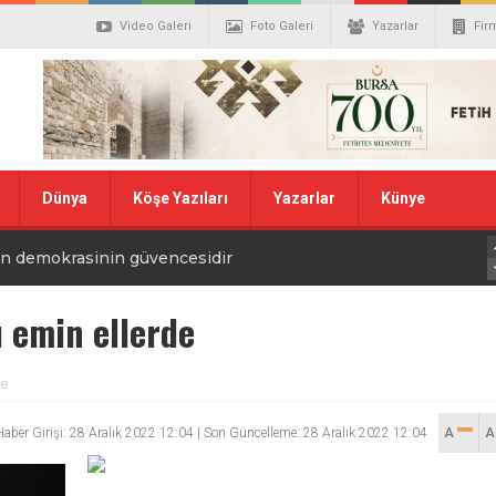
Video Galeri
Foto Galeri
Yazarlar
Fir
Dünya
Köşe Yazıları
Yazarlar
Künye
r Cemiyeti’nden 24 Temmuz Açıklaması: “24 Temmuz, Basın
sın demokrasinin güvencesidir
mgesi”
ek Yasası için tarihi hamle
ı emin ellerde
i Sivas’ta Buluştu
de
 EMEĞİ FESTİVALİ GÖRKEMLİ BİR AÇILIŞLA BAŞLADI
Haber Girişi: 28 Aralık 2022 12:04 | Son Güncelleme: 28 Aralık 2022 12:04
A
RELER BİBA VE VARANK’TAN