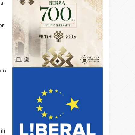
la
r.
yon
ili