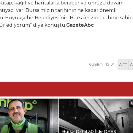
 Kitap, kağıt ve haritalarla beraber yolumuzu devam
tiyacı var. Bursa’mızın tarihinin ne kadar önemli
. Büyükşehir Belediyesi’nin Bursa’mızın tarihine sahip
kür ediyorum” diye konuştu.
GazeteAbc
Gündem
-
12:04
A
Bursa Dahil 30 İlde DAEŞ