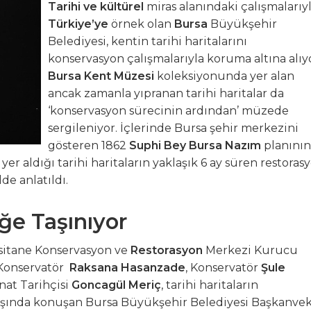
Tarihi ve kültürel
miras alanındaki çalışmalarıy
Türkiye’ye
örnek olan
Bursa
Büyükşehir
K 9 Uluslararası Moda Günleri için geri sayım başladı
Belediyesi, kentin tarihi haritalarını
konservasyon çalışmalarıyla koruma altına alıyo
, GEMLİK ÇIKIŞLI KÜLTÜR TURLARINA DEVAM EDİYOR
Bursa Kent Müzesi
koleksiyonunda yer alan
ancak zamanla yıpranan tarihi haritalar da
zya’ya Uzanan Dostluk Köprüsü
‘konservasyon sürecinin ardından’ müzede
sergileniyor. İçlerinde Bursa şehir merkezini
e Büyük Coşkuyla Kutlandı
gösteren 1862
Suphi Bey Bursa
Nazım
planının
 yer aldığı tarihi haritaların yaklaşık 6 ay süren restoras
e anlatıldı.
eğe Taşınıyor
sitane Konservasyon
ve
Restorasyon
Merkezi Kurucu
 Konservatör
Raksana Hasanzade
, Konservatör
Şule
nat Tarihçisi
Goncagül Meriç
, tarihi haritaların
lışında konuşan Bursa Büyükşehir Belediyesi Başkanvek