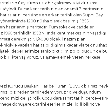
ritaların 6 ay süren titiz bir çalışmayla iyi duruma
söyledi. Bursa kent tarihinin en önemli 3 haritasının
aritaların içerisinde en erken tarihli olan Suphi Bey
 yönetiminde 1200 nüsha olarak basılmış. 1855
n hazırlanmış haritadır. Tüm sokak ve caddeler
mız 1960 tarihlidir. 1958 yılında kent merkezinin yaşadığı
ası gerekmiştir. 1/4000 ölçekli nazım planı
ekniğiyle yapılan harita bildiğimiz kadarıyla tek nüshadı
işteki değerlerimize sahip çıktığımız gibi bugün de bu
 birlikte yaşıyoruz. Çalışmaya emek veren herkese
kezi Kurucu Başkanı Hasibe Turan, “Büyük bir hazineyl
arımızı biz neden tamir edemiyoruz? diye düşündüm.
kendimizi geliştirdik. Çocuklara sanat tarihi çerçevesi
eğe dönüşerek, tarihi eserlerimizle ilgili bilinç ve