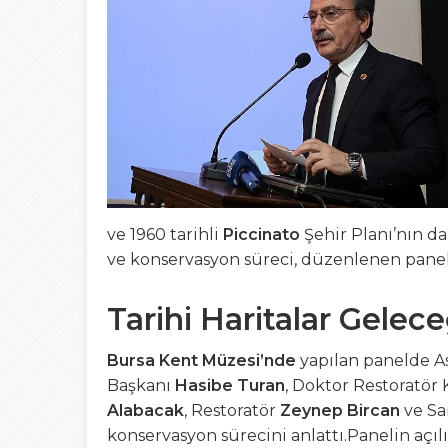
12:20
Bursa Fashion WEE
23:41
OKUR GEZER TUR
21:03
Gemlik’ten Gagau
17:35
19 Mayıs Gemlik’t
ve 1960 tarihli
Piccinato
Şehir Planı’nın da
ve konservasyon süreci, düzenlenen paneld
Tarihi Haritalar Gelec
Bursa Kent Müzesi’nde
yapılan panelde A
Başkanı
Hasibe Turan
, Doktor Restoratör
Alabacak
, Restoratör
Zeynep
Bircan
ve Sa
konservasyon sürecini anlattı.Panelin açı