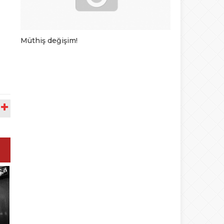
Müthiş değişim!
En komik rek
A