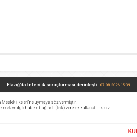
Elazığ’da tefecilik soruşturması derinleşti
07.08.2026 15:39
Ahbap’a yönetim kayyumu kararı
07.08.2026 15:13
 Meslek İlkeleri
'ne uymaya söz vermiştir.
erek ve ilgili habere bağlantı (link) vererek kullanabilirsiniz.
Bursa Dahil 30 İlde DAEŞ Operasyonu
07.08.2026 12:39
KU
Milyonlar İçin Yapılandırma Uyarısı
07.08.2026 12:37