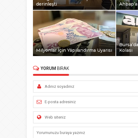
derinleşti
Ahbap’a
Bursa’d
Milyonlar İçin Yapılandırma Uyarısı
Kolası
YORUM
BIRAK