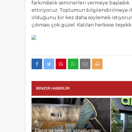
farkındalık seminerleri vermeye başladık.
ettiriyoruz. Toplumun bilgilendirilmeye ih
olduğunu bir kez daha söylemek istiyorum
çıkması çok güzel. Katılan herkese teşek
BENZER HABERLER
Elazığ’da tefecilik soruşturması