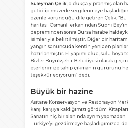
Süleyman Çelik
, oldukça yıpranmış olan ha
getirilip müzede sergilenmeye başladığını 
özenle korunduğu dile getiren Çelik, “Bu h
haritası. Osmanlı erkanından Suphi Bey’in
depreminden sonra Bursa harabe haldeyke
isimleriyle belirtilmiştir. Diğer bir harita
yangın sonuncuda kentin yeniden planlanm
hazırlanmıştır. El yapımı olup, sulu boya t
Bizler Büyükşehir Belediyesi olarak geçm
eserlerimize sahip çıkmanın gururunu hep
teşekkür ediyorum” dedi.
Büyük bir hazine
Asitane Konservasyon ve Restorasyon Mer
karşı karşıya kaldığımızı gördüm. Kitapl
Sanatın hiç bir alanında ayrım yapmadan, 
Türkiye’yi gezdirmeye başladığımızda, dern