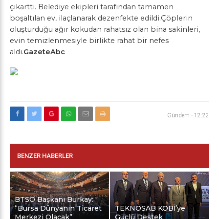
çıkarttı. Belediye ekipleri tarafından tamamen
boşaltılan ev, ilaçlanarak dezenfekte edildi.Çöplerin
oluşturduğu ağır kokudan rahatsız olan bina sakinleri,
evin temizlenmesiyle birlikte rahat bir nefes
aldı.
GazeteAbc
Gündem
-
12:22
BENZER HABERLER
BTSO Başkanı Burkay:
“Bursa Dünyanın Ticaret
TEKNOSAB KOBİ’ye
Merkezi Olacak”
Güçlü Destek