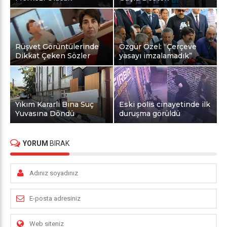
Rüşvet Görüntülerinde
Özgür Özel: “Çerçeve
Dikkat Çeken Sözler
yasayı imzalamadık”
Yıkım Kararlı Bina Suç
Eski polis cinayetinde ilk
Yuvasına Döndü
duruşma görüldü
YORUM
BIRAK